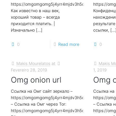
https://omgomgomg5j4yrr4mjdv3h5c5xfvxtqqs2in7
https://o
Как известно в наш век,
Конфиденц
хороший товар – всегда
нахождении
приходится платить. |
результате
Изначально
[…]
ссылки,
[…
0
Read more
0
Makis Mourelatos
at
Makis Mo
Fevereiro 28, 2019
1, 2019
Omg onion url
Omg с
Ссылка на Омг сайт зеркало –
Ссылка на 
https://omgomgomg5j4yrr4mjdv3h5c5xfvxtqqs2in7
https://o
– Ссылка на Омг через Tor:
– Ссылка н
https://omgomgomg5j4yrr4mjdv3h5c5xfvxtqqs2in7
https://o