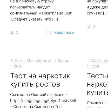
Её в поисковую строку,
не покупай
пользователь найдет
и даже дел
оригинальный маркетплейс Омг.
случаях
[…
|Следует указать, что
[…]
0
0
Read more
Makis Mourelatos
at
Março
Makis Mo
1, 2019
1, 2019
Тест на наркотик
Тесты
купить ростов
нарко
купит
Ссылка на Омг сайт зеркало –
https://omgomgomg5j4yrr4mjdv3h5c5xfvxtqqs2in7
Ссылка на 
– Ссылка на Омг через Tor: