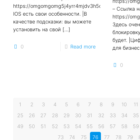
https://o
https://omgomgomg5j4yrr4mjdv3h5c5xfvxtqqs2in7
– Ссылка н
IOS есть свои особенности. |В
https://o
качестве подсказки: вы можете
Здесь очен
установить на свой
[…]
блокировк
будет. |Ц
0
Read more
для бизнес
0
1
2
3
4
5
6
7
8
9
10
11
25
26
27
28
29
30
31
32
33
34
35
49
50
51
52
53
54
55
56
57
58
59
73
74
75
76
77
78
79