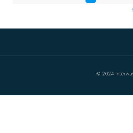
.
.
© 2024 Interway 