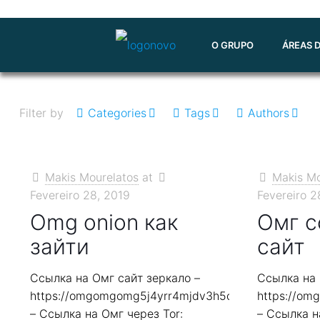
O GRUPO
ÁREAS 
Filter by
Categories
Tags
Authors
Makis Mourelatos
at
Makis Mo
Fevereiro 28, 2019
Fevereiro 2
Omg onion как
Омг с
зайти
сайт
Ссылка на Омг сайт зеркало –
Ссылка на 
https://omgomgomg5j4yrr4mjdv3h5c5xfvxtqqs2in7
https://o
– Ссылка на Омг через Tor:
– Ссылка н