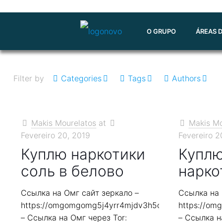
O GRUPO
ÁREAS 
Filter by
Categories
Tags
Authors
Makis Mourelatos
at
Makis Mo
Fevereiro 20, 2019
Fevereiro 2
Куплю наркотики
Куплю
соль в белово
нарко
Ссылка на Омг сайт зеркало –
Ссылка на 
https://omgomgomg5j4yrr4mjdv3h5c5xfvxtqqs2in7
https://o
– Ссылка на Омг через Tor:
– Ссылка н