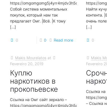
https://omgomgomg5j4yrr4mjdv3h5c5xfvxtqqs2in7
https://o
Собой система моментальных
Найти куч
покупок, который нам так
контента. 
предлагает Омг. |Всё. |К тому
очень поле
[…]
[…]
0
0
Read more
0
Makis Mourelatos
at
Makis Mo
Fevereiro 20, 2019
Fevereiro 2
Куплю
Срочн
наркотиков в
нарко
прокопьевске
Ссылка на 
https://o
Ссылка на Омг сайт зеркало –
– Ссылка н
https://omgomgomg5j4yrr4mjdv3h5c5xfvxtqqs2in7