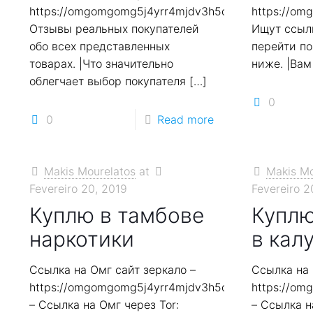
https://omgomgomg5j4yrr4mjdv3h5c5xfvxtqqs2in7
https://o
Отзывы реальных покупателей
Ищут ссылк
обо всех представленных
перейти по
товарах. |Что значительно
ниже. |Вам
облегчает выбор покупателя
[…]
0
0
Read more
Makis Mourelatos
at
Makis Mo
Fevereiro 20, 2019
Fevereiro 2
Куплю в тамбове
Куплю
наркотики
в кал
Ссылка на Омг сайт зеркало –
Ссылка на 
https://omgomgomg5j4yrr4mjdv3h5c5xfvxtqqs2in7
https://o
– Ссылка на Омг через Tor:
– Ссылка н