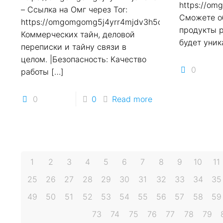
https://o
– Ссылка на Омг через Tor:
Сможете о
https://omgomgomg5j4yrr4mjdv3h5c5xfvxtqqs2in7
продукты р
Коммерческих тайн, деловой
будет уник
переписки и тайну связи в
целом. |Безопасность: Качество
0
работы
[…]
0
0
Read more
1
2
3
4
5
6
7
8
9
10
11
25
26
27
28
29
30
31
32
33
34
35
49
50
51
52
53
54
55
56
57
58
59
73
74
75
76
77
78
79