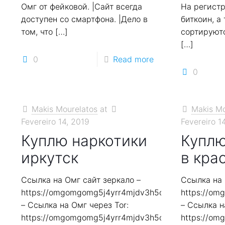
Омг от фейковой. |Сайт всегда
На регист
доступен со смартфона. |Дело в
биткоин, а
том, что
[…]
сортируютс
[…]
0
Read more
0
Makis Mourelatos
at
Makis Mo
Fevereiro 14, 2019
Fevereiro 1
Куплю наркотики
Куплю
иркутск
в кра
Ссылка на Омг сайт зеркало –
Ссылка на 
https://omgomgomg5j4yrr4mjdv3h5c5xfvxtqqs2in7
https://o
– Ссылка на Омг через Tor:
– Ссылка н
https://omgomgomg5j4yrr4mjdv3h5c5xfvxtqqs2in7
https://o