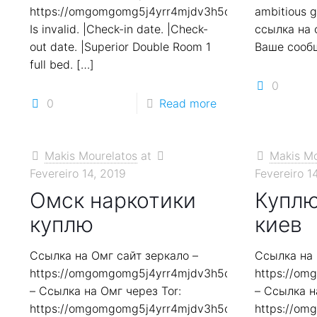
https://omgomgomg5j4yrr4mjdv3h5c5xfvxtqqs2in7
ambitious 
Is invalid. |Check-in date. |Check-
ссылка на 
out date. |Superior Double Room 1
Ваше сооб
full bed.
[…]
0
0
Read more
Makis Mourelatos
at
Makis Mo
Fevereiro 14, 2019
Fevereiro 1
Омск наркотики
Куплю
куплю
киев
Ссылка на Омг сайт зеркало –
Ссылка на 
https://omgomgomg5j4yrr4mjdv3h5c5xfvxtqqs2in7
https://o
– Ссылка на Омг через Tor:
– Ссылка н
https://omgomgomg5j4yrr4mjdv3h5c5xfvxtqqs2in7
https://o