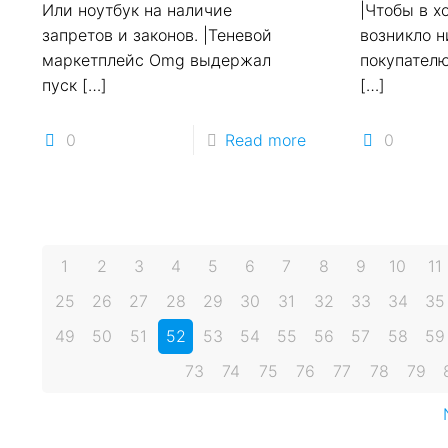
Или ноутбук на наличие
|Чтобы в х
запретов и законов. |Теневой
возникло н
маркетплейс Omg выдержал
покупателю
пуск
[…]
[…]
0
Read more
0
1
2
3
4
5
6
7
8
9
10
11
25
26
27
28
29
30
31
32
33
34
35
49
50
51
52
53
54
55
56
57
58
59
73
74
75
76
77
78
79