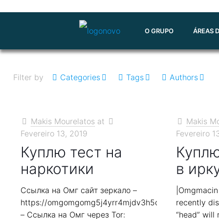
O GRUPO
ÁREAS 
Filter by
Categories
Tags
Authors
Makis Mourelatos
at
Makis Mo
Fevereiro 13, 2019
Fevereiro 1
Куплю тест на
Куплю
наркотики
в ирк
Ссылка на Омг сайт зеркало –
|Omgmacin [
https://omgomgomg5j4yrr4mjdv3h5c5xfvxtqqs2in7
recently di
– Ссылка на Омг через Tor:
“head” will