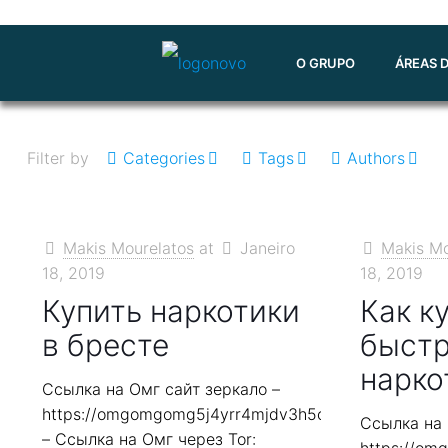
O GRUPO
ÁREAS 
Filter by
Categories
Tags
Authors
Makis Mourelatos
at
Janeiro
Makis Mo
18, 2019
18, 2019
Купить наркотики
Как к
в бресте
быст
нарко
Ссылка на Омг сайт зеркало –
https://omgomgomg5j4yrr4mjdv3h5c5xfvxtqqs2in7
Ссылка на 
– Ссылка на Омг через Tor: