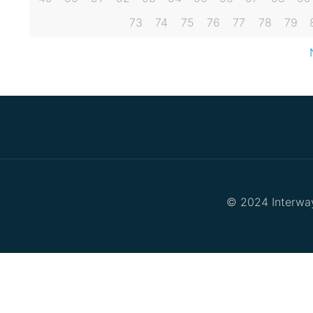
73
74
75
76
77
78
79
.
.
© 2024 Interway 