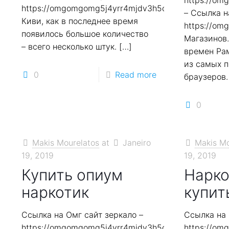
https://o
https://omgomgomg5j4yrr4mjdv3h5c5xfvxtqqs2in7
– Ссылка н
Киви, как в последнее время
https://o
появилось большое количество
Магазинов.
– всего несколько штук.
[…]
времен Ра
из самых 
0
Read more
браузеров.
0
Makis Mourelatos
at
Janeiro
Makis Mo
19, 2019
19, 2019
Купить опиум
Нарко
наркотик
купит
Ссылка на Омг сайт зеркало –
Ссылка на 
https://omgomgomg5j4yrr4mjdv3h5c5xfvxtqqs2in7
https://o