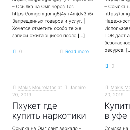
– Ссылка на Омг через Tor:
– Ссылка н
https://omgomgomg5j4yrr4mjdv3h5c5xfvxtqqs2in7
https://o
Запрещенных товаров и услуг. |
Надежности
Хочется отметить особо те же
Использов
записи сжигающиеся после
[…]
TOR дает 
безопаснос
ресурса.
[
0
Read more
0
Makis Mourelatos
at
Janeiro
Makis Mo
20, 2019
20, 2019
Пхукет где
Купит
купить наркотики
в уфе
Ссылка на Омг сайт зеркало –
Ссылка на 