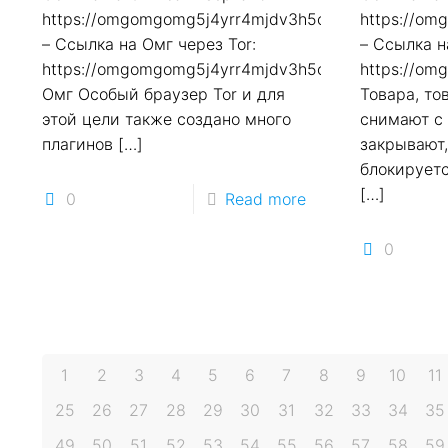
https://omgomgomg5j4yrr4mjdv3h5c5xfvxtqqs2in7
https://o
– Ссылка на Омг через Tor:
– Ссылка н
https://omgomgomg5j4yrr4mjdv3h5c5xfvxtqqs2in7
https://o
Омг Особый браузер Tor и для
Товара, то
этой цели также создано много
снимают с
плагинов
[…]
закрывают
блокируетс
[…]
0
Read more
0
1
2
3
4
5
6
7
8
9
10
11
25
26
27
28
29
30
31
32
33
34
35
49
50
51
52
53
54
55
56
57
58
59