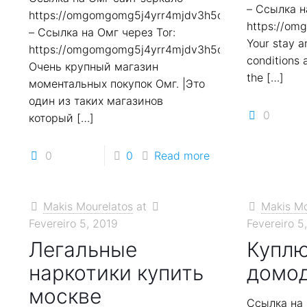
– Ссылка н
https://omgomgomg5j4yrr4mjdv3h5c5xfvxtqqs2in7
https://o
– Ссылка на Омг через Tor:
Your stay 
https://omgomgomg5j4yrr4mjdv3h5c5xfvxtqqs2in7
conditions 
Очень крупный магазин
the
[…]
моментальных покупок Омг. |Это
один из таких магазинов
0
который
[…]
0
0
Read more
Makis Mourelatos
at
Makis Mo
Fevereiro 5, 2019
Fevereiro 5
Легальные
Куплю
наркотики купить
домо
москве
Ссылка на 