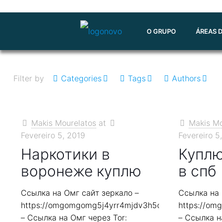
O GRUPO
ÁREAS 
Filter by
Categories
Tags
Authors
Makis Mourelatos
at
Makis Mo
Fevereiro 5, 2019
Fevereiro 5
Наркотики в
Куплю
воронеже куплю
в спб
Ссылка на Омг сайт зеркало –
Ссылка на 
https://omgomgomg5j4yrr4mjdv3h5c5xfvxtqqs2in7
https://o
– Ссылка на Омг через Tor:
– Ссылка н