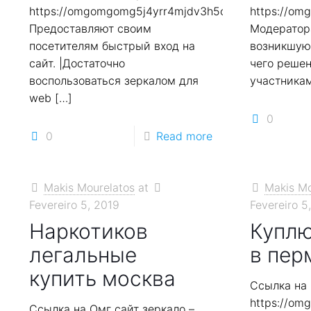
https://omgomgomg5j4yrr4mjdv3h5c5xfvxtqqs2in7
https://o
Предоставляют своим
Модератор
посетителям быстрый вход на
возникшую
сайт. |Достаточно
чего реше
воспользоваться зеркалом для
участника
web
[…]
0
0
Read more
Makis Mourelatos
at
Makis Mo
Fevereiro 5, 2019
Fevereiro 5
Наркотиков
Куплю
легальные
в пер
купить москва
Ссылка на 
https://o
Ссылка на Омг сайт зеркало –