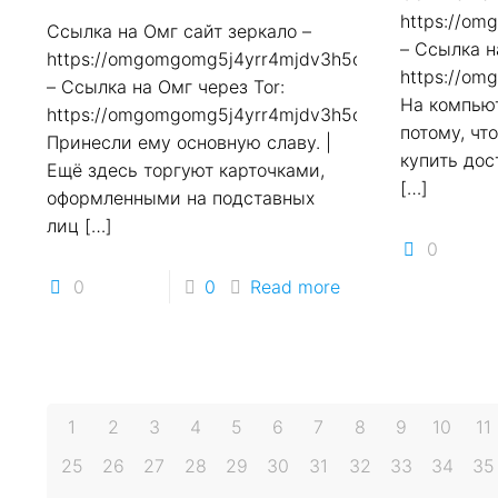
https://o
Ссылка на Омг сайт зеркало –
– Ссылка н
https://omgomgomg5j4yrr4mjdv3h5c5xfvxtqqs2in7
https://o
– Ссылка на Омг через Tor:
На компью
https://omgomgomg5j4yrr4mjdv3h5c5xfvxtqqs2in7
потому, чт
Принесли ему основную славу. |
купить дос
Ещё здесь торгуют карточками,
[…]
оформленными на подставных
лиц
[…]
0
0
0
Read more
1
2
3
4
5
6
7
8
9
10
11
25
26
27
28
29
30
31
32
33
34
35