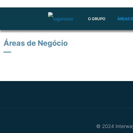
O GRUPO
ÁREAS 
Áreas de Negócio
—
.
.
© 2024 Interway 