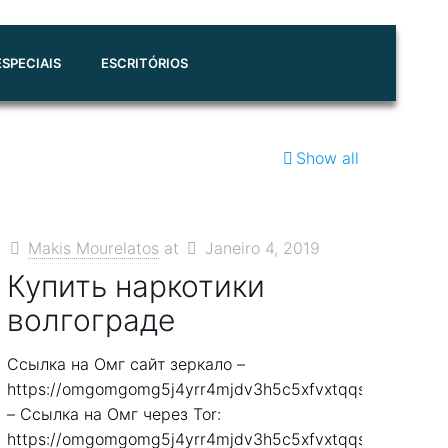
SPECIAIS
ESCRITÓRIOS
Show all
Makis Mourelatos
at
Janeiro 4, 2019
Купить наркотики
волгограде
Ссылка на Омг сайт зеркало –
7smi65mjps7wvkmqmtqd.biz
https://omgomgomg5j4yrr4mjdv3h5c5xfvxtqqs2in7smi6
– Ссылка на Омг через Tor:
7smi65mjps7wvkmqmtqd.biz
https://omgomgomg5j4yrr4mjdv3h5c5xfvxtqqs2in7smi6