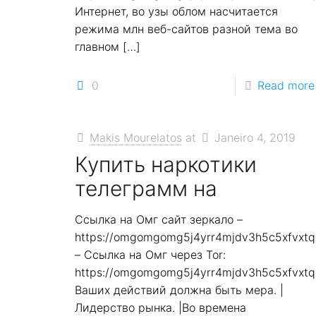
Интернет, во узы облом насчитается
режима млн веб-сайтов разной тема во
главном
[…]
0
Read more
Makis Mourelatos
at
Janeiro 4, 2019
Купить наркотики
телеграмм на
Ссылка на Омг сайт зеркало –
https://omgomgomg5j4yrr4mjdv3h5c5xfvxt
– Ссылка на Омг через Tor:
https://omgomgomg5j4yrr4mjdv3h5c5xfvxt
Ваших действий должна быть мера. |
Лидерство рынка. |Во времена