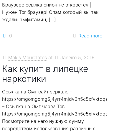
Браузере ссылка онион не откроется!|
Нужен Tor браузер!|Спам который вы так
ждали: амфитамин,
[…]
0
Read more
Makis Mourelatos
at
Janeiro 5, 2019
Как купит в липецке
наркотики
Ссылка на Омг сайт зеркало –
7smi65mjps7wvkmqmtqd.biz
https://omgomgomg5j4yrr4mjdv3h5c5xfvxtqqs2in7smi6
– Ссылка на Омг через Tor:
7smi65mjps7wvkmqmtqd.biz
https://omgomgomg5j4yrr4mjdv3h5c5xfvxtqqs2in7smi6
Посмотрите на него нужную сумму
посредством использования различных