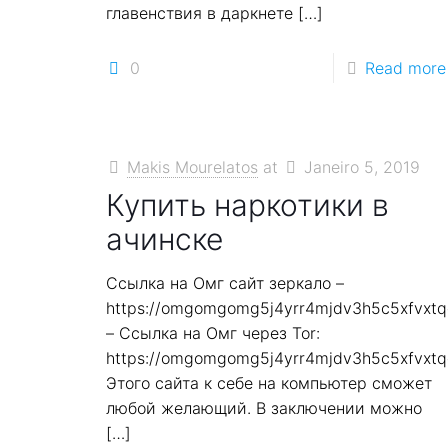
главенствия в даркнете
[…]
0
Read more
Makis Mourelatos
at
Janeiro 5, 2019
Купить наркотики в
ачинске
Ссылка на Омг сайт зеркало –
https://omgomgomg5j4yrr4mjdv3h5c5xfvxt
– Ссылка на Омг через Tor:
https://omgomgomg5j4yrr4mjdv3h5c5xfvxt
Этого сайта к себе на компьютер сможет
любой желающий. В заключении можно
[…]