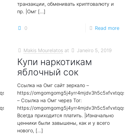
транзакции, обменивать криптовалюту и
пр. |Омг
[…]
0
Read more
Makis Mourelatos
at
Janeiro 5, 2019
Купи наркотикам
яблочный сок
Ссылка на Омг сайт зеркало –
qqs2in7smi65mjps7wvkmqmtqd.biz
https://omgomgomg5j4yrr4mjdv3h5c5xfvxtqqs2in
– Ссылка на Омг через Tor:
qqs2in7smi65mjps7wvkmqmtqd.biz
https://omgomgomg5j4yrr4mjdv3h5c5xfvxtqqs2in
Всегда приходится платить. |Изначально
ценники были завышены, как и у всего
нового,
[…]