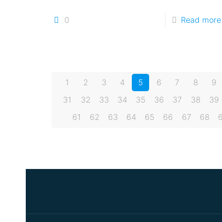
0
Read more
1
2
3
4
5
6
7
8
9
31
32
33
34
35
36
37
38
39
61
62
63
64
65
66
67
68
.