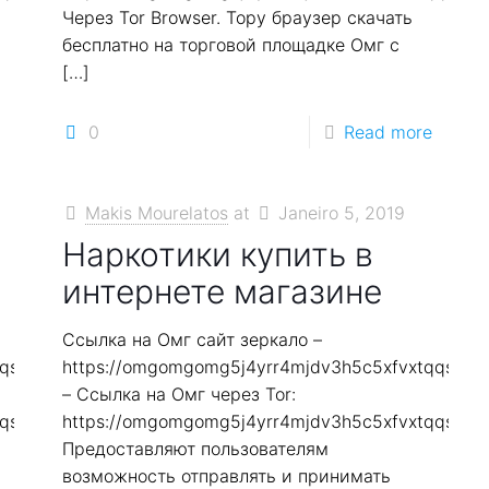
Через Tor Browser. Тору браузер скачать
бесплатно на торговой площадке Омг с
[…]
0
Read more
Makis Mourelatos
at
Janeiro 5, 2019
Наркотики купить в
интернете магазине
Ссылка на Омг сайт зеркало –
qqs2in7smi65mjps7wvkmqmtqd.biz
https://omgomgomg5j4yrr4mjdv3h5c5xfvxtqqs2in
– Ссылка на Омг через Tor:
qqs2in7smi65mjps7wvkmqmtqd.biz
https://omgomgomg5j4yrr4mjdv3h5c5xfvxtqqs2in
Предоставляют пользователям
возможность отправлять и принимать