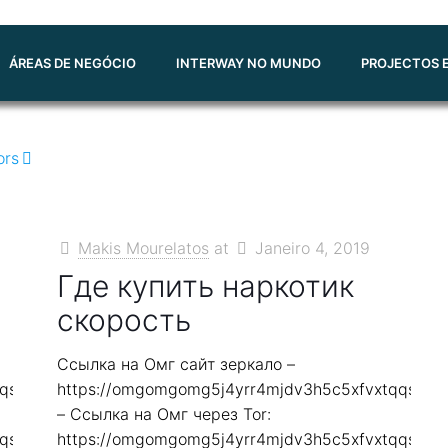
ÁREAS DE NEGÓCIO
INTERWAY NO MUNDO
PROJECTOS E
ors
Makis Mourelatos
at
Janeiro 4, 2019
Где купить наркотик
скорость
Ссылка на Омг сайт зеркало –
qqs2in7smi65mjps7wvkmqmtqd.biz
https://omgomgomg5j4yrr4mjdv3h5c5xfvxtqqs2in
– Ссылка на Омг через Tor:
qqs2in7smi65mjps7wvkmqmtqd.biz
https://omgomgomg5j4yrr4mjdv3h5c5xfvxtqqs2in