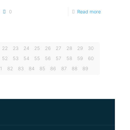
0
Read more
22
23
24
25
26
27
28
29
30
52
53
54
55
56
57
58
59
60
1
82
83
84
85
86
87
88
89