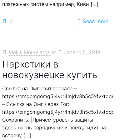
платежных систем например, Киви
[…]
0
Read more
Makis Mourelatos
at
Janeiro 5, 2019
Наркотики в
новокузнецке купить
Ссылка на Омг сайт зеркало –
7smi65mjps7wvkmqmtqd.biz
https://omgomgomg5j4yrr4mjdv3h5c5xfvxtqqs2in7smi6
– Ссылка на Омг через Tor:
7smi65mjps7wvkmqmtqd.biz
https://omgomgomg5j4yrr4mjdv3h5c5xfvxtqqs2in7smi6
Сохранить. |Причем уровень защиты
здесь очень порядочные и всегда идут на
встречу
[…]