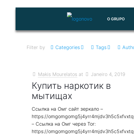
O GRUPO
Filter by
Categories
Tags
Auth
Makis Mourelatos
at
Janeiro 4, 2019
Купить наркотик в
мытищах
Ссылка на Омг сайт зеркало –
https://omgomgomg5j4yrr4mjdv3h5c5xfvxt
– Ссылка на Омг через Tor:
https://omgomgomg5j4yrr4mjdv3h5c5xfvxt