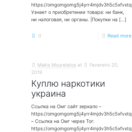
https://omgomgomg5j4yrr4mjdv3h5c5xfvxt
Узнает о приобретении товара: ни банк,
ни налоговая, ни органы. |Покупки на
[…]
0
Read more
Makis Mourelatos
at
Fevereiro 20,
2019
Куплю наркотики
украина
Ссылка на Омг сайт зеркало –
https://omgomgomg5j4yrr4mjdv3h5c5xfvxt
– Ссылка на Омг через Tor:
https://omgomgomg5j4yrr4mjdv3h5c5xfvxt