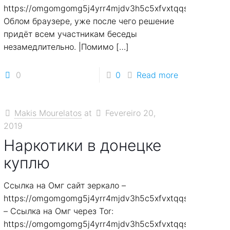
7smi65mjps7wvkmqmtqd.biz
https://omgomgomg5j4yrr4mjdv3h5c5xfvxtqqs2in7smi6
Облом браузере, уже после чего решение
придёт всем участникам беседы
незамедлительно. |Помимо
[…]
0
0
Read more
Makis Mourelatos
at
Fevereiro 20,
2019
Наркотики в донецке
куплю
Ссылка на Омг сайт зеркало –
7smi65mjps7wvkmqmtqd.biz
https://omgomgomg5j4yrr4mjdv3h5c5xfvxtqqs2in7smi6
– Ссылка на Омг через Tor:
7smi65mjps7wvkmqmtqd.biz
https://omgomgomg5j4yrr4mjdv3h5c5xfvxtqqs2in7smi6