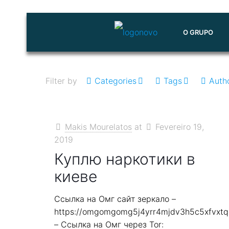
O GRUPO
Filter by
Categories
Tags
Auth
Makis Mourelatos
at
Fevereiro 19,
2019
Куплю наркотики в
киеве
Ссылка на Омг сайт зеркало –
https://omgomgomg5j4yrr4mjdv3h5c5xfvxt
– Ссылка на Омг через Tor: