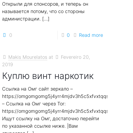
Открыли для спонсоров, и теперь он
называется потому, что со стороны
администрации.
[…]
0
0
Read more
Makis Mourelatos
at
Fevereiro 20,
2019
Куплю винт наркотик
Ссылка на Омг сайт зеркало –
https://omgomgomg5j4yrr4mjdv3h5c5xfvxtqqs2in7smi6
– Ссылка на Омг через Tor:
7smi65mjps7wvkmqmtqd.biz
https://omgomgomg5j4yrr4mjdv3h5c5xfvxtqqs2in7smi6
Ищут ссылку на Омг, достаточно перейти
7smi65mjps7wvkmqmtqd.biz
по указанной ссылке ниже. |Вам