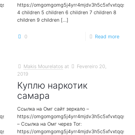
qqs2in7smi65mjps7wvkmqmtqd.biz
https://omgomgomg5j4yrr4mjdv3h5c5xfvxtqqs2in
4 children 5 children 6 children 7 children 8
children 9 children
[…]
0
Read more
Makis Mourelatos
at
Fevereiro 20,
2019
Куплю наркотик
самара
Ссылка на Омг сайт зеркало –
qqs2in7smi65mjps7wvkmqmtqd.biz
https://omgomgomg5j4yrr4mjdv3h5c5xfvxtqqs2in
– Ссылка на Омг через Tor:
qqs2in7smi65mjps7wvkmqmtqd.biz
https://omgomgomg5j4yrr4mjdv3h5c5xfvxtqqs2in