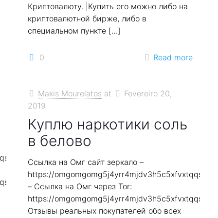
Криптовалюту. |Купить его можно либо на
криптовалютной бирже, либо в
специальном пункте
[…]
0
Read more
Makis Mourelatos
at
Fevereiro 20,
2019
Куплю наркотики соль
в белово
qqs2in7smi65mjps7wvkmqmtqd.biz
Ссылка на Омг сайт зеркало –
https://omgomgomg5j4yrr4mjdv3h5c5xfvxtqqs2in
qqs2in7smi65mjps7wvkmqmtqd.biz
– Ссылка на Омг через Tor:
https://omgomgomg5j4yrr4mjdv3h5c5xfvxtqqs2in
Отзывы реальных покупателей обо всех