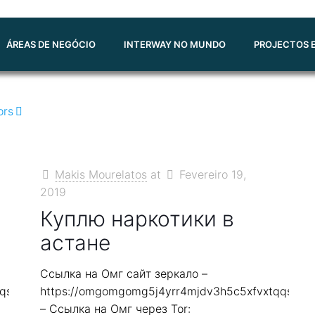
ÁREAS DE NEGÓCIO
INTERWAY NO MUNDO
PROJECTOS E
ors
Makis Mourelatos
at
Fevereiro 19,
2019
Куплю наркотики в
астане
Ссылка на Омг сайт зеркало –
qqs2in7smi65mjps7wvkmqmtqd.biz
https://omgomgomg5j4yrr4mjdv3h5c5xfvxtqqs2in
– Ссылка на Омг через Tor: