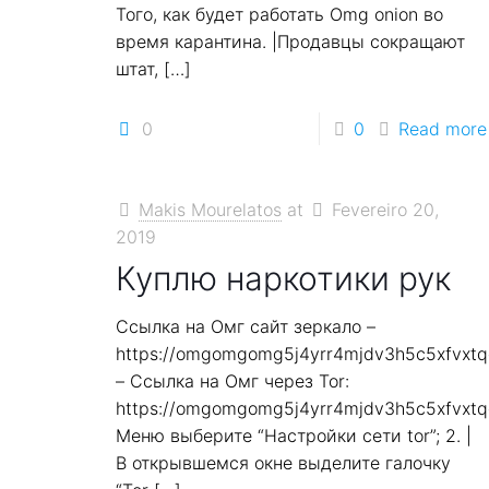
Того, как будет работать Omg onion во
время карантина. |Продавцы сокращают
штат,
[…]
0
0
Read more
Makis Mourelatos
at
Fevereiro 20,
2019
Куплю наркотики рук
Ссылка на Омг сайт зеркало –
https://omgomgomg5j4yrr4mjdv3h5c5xfvxt
– Ссылка на Омг через Tor:
https://omgomgomg5j4yrr4mjdv3h5c5xfvxt
Меню выберите “Настройки сети tor”; 2. |
В открывшемся окне выделите галочку