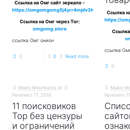
Ссылка на Омг сайт зеркало -
https://omgomgomg5j4yrr4mjdv3h5c5xfvxtqqs2i
Ссылка на
https://o
Ссылка на Омг через Tor:
omgomg.store
Ссылка 
o
ссылка Омг онион
ссылка Ом
0
0
Read more
0
Makis Mourelatos
at
Makis Mo
Fevereiro 17, 2019
Fevereiro 1
11 поисковиков
Списо
Тор без цензуры
сайто
и ограничений
ознак