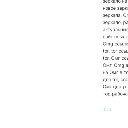
зеркало н
новое зерк
зеркала, 
зеркало, р
актуальны
сайт ссылк
Omg ссылк
tor, tor с
tor, Омг с
Омг, Omg а
на Омг в т
для tor, с
Омг центр 
тор рабоча
0