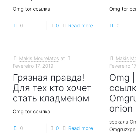
Omg tor ссылка
Omg tor сс
0
0
Read more
0
Makis Mourelatos
at
Makis Mo
Fevereiro 17, 2019
Fevereiro 1
Грязная правда!
Omg |
Для тех кто хочет
ссылк
стать кладменом
Omgr
onion
Omg tor ссылка
зеркала O
0
0
Read more
Omgruzxpne