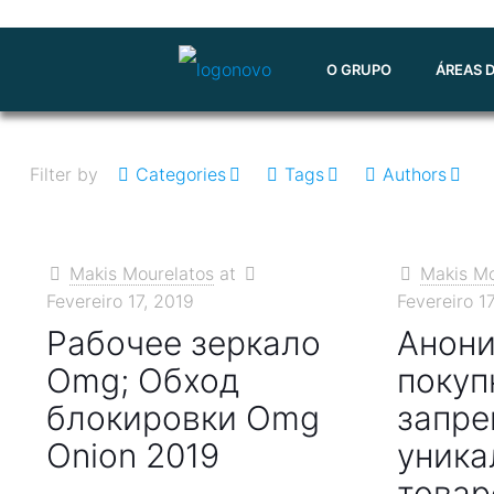
O GRUPO
ÁREAS 
Filter by
Categories
Tags
Authors
Makis Mourelatos
at
Makis Mo
Fevereiro 17, 2019
Fevereiro 1
Рабочее зеркало
Анон
Omg; Обход
покуп
блокировки Omg
запре
Onion 2019
уника
товар