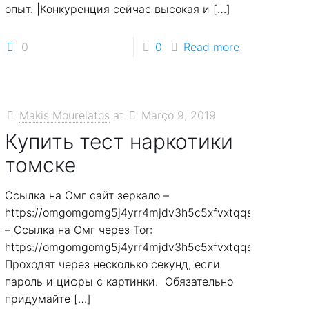
опыт. |Конкуренция сейчас высокая и
[…]
0
0
Read more
Makis Mourelatos
at
Março 9, 2019
Купить тест наркотики
томске
Ссылка на Омг сайт зеркало –
https://omgomgomg5j4yrr4mjdv3h5c5xfvxtqqs2in7smi6
– Ссылка на Омг через Tor:
7smi65mjps7wvkmqmtqd.biz
https://omgomgomg5j4yrr4mjdv3h5c5xfvxtqqs2in7smi6
Проходят через несколько секунд, если
7smi65mjps7wvkmqmtqd.biz
пароль и цифры с картинки. |Обязательно
придумайте
[…]