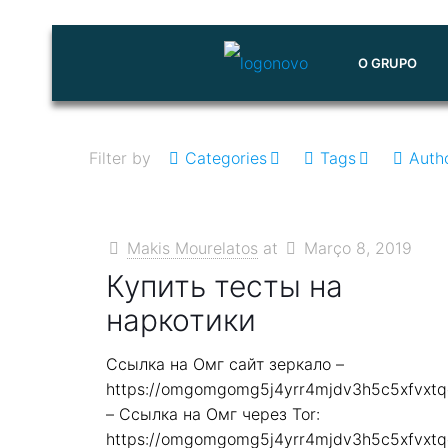
O GRUPO
Filter by
Categories
Tags
Auth
Makis Mourelatos
at
Março 8, 2019
Купить тесты на
наркотики
Ссылка на Омг сайт зеркало –
https://omgomgomg5j4yrr4mjdv3h5c5xfvxt
– Ссылка на Омг через Tor:
https://omgomgomg5j4yrr4mjdv3h5c5xfvxt