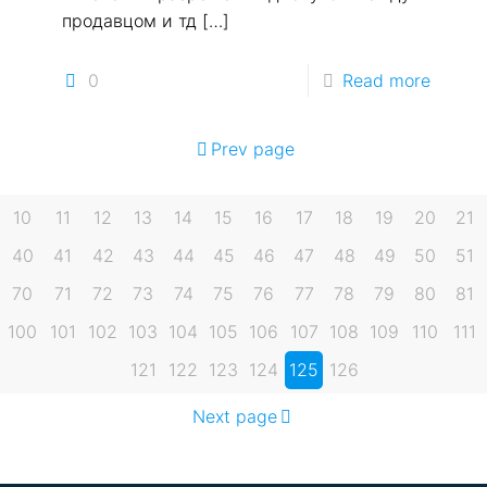
продавцом и тд
[…]
0
Read more
Prev page
10
11
12
13
14
15
16
17
18
19
20
21
40
41
42
43
44
45
46
47
48
49
50
51
70
71
72
73
74
75
76
77
78
79
80
81
100
101
102
103
104
105
106
107
108
109
110
111
121
122
123
124
125
126
Next page