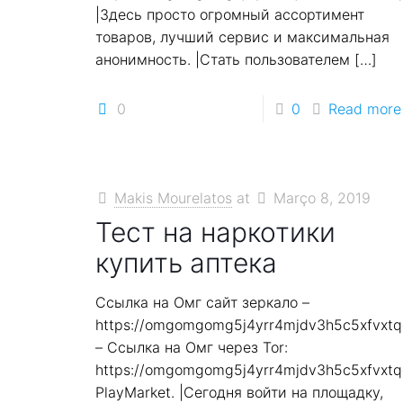
|Здесь просто огромный ассортимент
товаров, лучший сервис и максимальная
анонимность. |Стать пользователем
[…]
0
0
Read more
Makis Mourelatos
at
Março 8, 2019
Тест на наркотики
купить аптека
Ссылка на Омг сайт зеркало –
https://omgomgomg5j4yrr4mjdv3h5c5xfvxt
– Ссылка на Омг через Tor:
https://omgomgomg5j4yrr4mjdv3h5c5xfvxt
PlayMarket. |Сегодня войти на площадку,