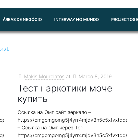
ÁREAS DE NEGÓCIO
INTERWAY NO MUNDO
PROJECTOS E
ors
Makis Mourelatos
at
Março 8, 2019
Тест наркотики моче
купить
Ссылка на Омг сайт зеркало –
qqs2in7smi65mjps7wvkmqmtqd.biz
https://omgomgomg5j4yrr4mjdv3h5c5xfvxtqqs2in
– Ссылка на Омг через Tor:
qqs2in7smi65mjps7wvkmqmtqd.biz
https://omgomgomg5j4yrr4mjdv3h5c5xfvxtqqs2in