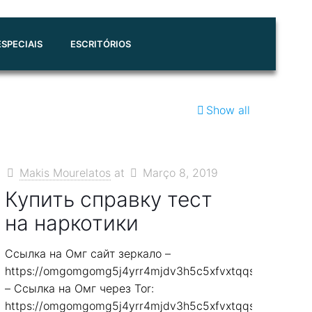
SPECIAIS
ESCRITÓRIOS
Show all
Makis Mourelatos
at
Março 8, 2019
Купить справку тест
на наркотики
Ссылка на Омг сайт зеркало –
7smi65mjps7wvkmqmtqd.biz
https://omgomgomg5j4yrr4mjdv3h5c5xfvxtqqs2in7smi6
– Ссылка на Омг через Tor:
7smi65mjps7wvkmqmtqd.biz
https://omgomgomg5j4yrr4mjdv3h5c5xfvxtqqs2in7smi6