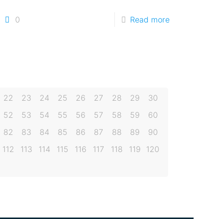
0
Read more
22
23
24
25
26
27
28
29
30
52
53
54
55
56
57
58
59
60
82
83
84
85
86
87
88
89
90
112
113
114
115
116
117
118
119
120