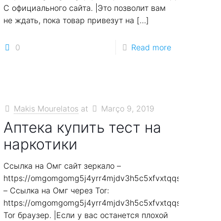
С официального сайта. |Это позволит вам
не ждать, пока товар привезут на
[…]
0
Read more
Makis Mourelatos
at
Março 9, 2019
Аптека купить тест на
наркотики
Ссылка на Омг сайт зеркало –
7smi65mjps7wvkmqmtqd.biz
https://omgomgomg5j4yrr4mjdv3h5c5xfvxtqqs2in7smi6
– Ссылка на Омг через Tor:
7smi65mjps7wvkmqmtqd.biz
https://omgomgomg5j4yrr4mjdv3h5c5xfvxtqqs2in7smi6
Tor браузер. |Если у вас останется плохой