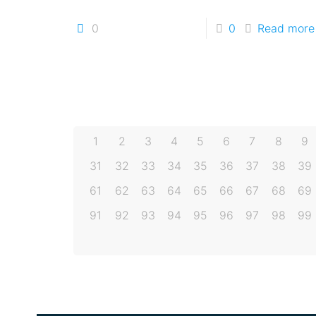
0
0
Read more
1
2
3
4
5
6
7
8
9
31
32
33
34
35
36
37
38
39
61
62
63
64
65
66
67
68
69
91
92
93
94
95
96
97
98
99