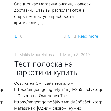
Спецификах магазина онлайн, нюансах
доставки. |Отзывы располагаются в
открытом доступе приобрести
критически
[…]
0
0
Read more
Makis Mourelatos
at
Março 8, 2019
Тест полоска на
наркотики купить
Ссылка на Омг сайт зеркало –
qqs2in7smi65mjps7wvkmqmtqd.biz
https://omgomgomg5j4yrr4mjdv3h5c5xfvxtqqs2in
– Ссылка на Омг через Tor:
qqs2in7smi65mjps7wvkmqmtqd.biz
https://omgomgomg5j4yrr4mjdv3h5c5xfvxtqqs2in
Магазинах. |Одним словом, нужно