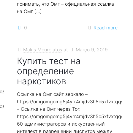
понимать, что Омг – официальная ссылка
на Омг
[…]
0
Read more
Makis Mourelatos
at
Março 9, 2019
Купить тест на
определение
наркотиков
qqs2in7smi65mjps7wvkmqmtqd.biz
Ссылка на Омг сайт зеркало –
https://omgomgomg5j4yrr4mjdv3h5c5xfvxtqqs2in
qqs2in7smi65mjps7wvkmqmtqd.biz
– Ссылка на Омг через Tor:
https://omgomgomg5j4yrr4mjdv3h5c5xfvxtqqs2in
60 администраторов и искуственный
интелект в разрешении диспутов между