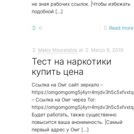
не зная рабочих ссылок. |Чтобы избежать
подобной
[…]
0
Read more
Makis Mourelatos
at
Março 9, 2019
Тест на наркотики
купить цена
Ссылка на Омг сайт зеркало –
https://omgomgomg5j4yrr4mjdv3h5c5xfvxt
– Ссылка на Омг через Tor:
https://omgomgomg5j4yrr4mjdv3h5c5xfvxt
Будет работать, также существенно
повысится ваша анонимность. |Самый
первый адрес у Омг
[…]