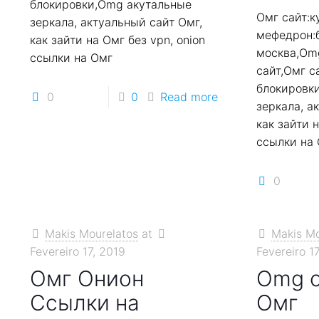
блокировки,Omg акутальные
Омг сайт:к
зеркала, актуальный сайт Омг,
мефедрон:
как зайти на Омг без vpn, onion
москва,Omg
ссылки на Омг
сайт,Омг с
блокировк
0
0
Read more
зеркала, а
как зайти н
ссылки на
0
Makis Mourelatos
at
Makis Mo
Fevereiro 17, 2019
Fevereiro 1
Омг Онион
Omg o
Ссылки на
Омг