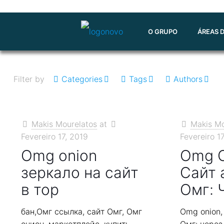
O GRUPO
ÁREAS 
Filter by
Categories
Tags
Authors
Makis Mourelatos
at
Makis Mo
Fevereiro 17, 2019
Fevereiro 1
Omg onion
Omg 
зеркало на сайт
Сайт 
в тор
Омг: 
бан,Омг ссылка, сайт Омг, Омг
Omg onion,