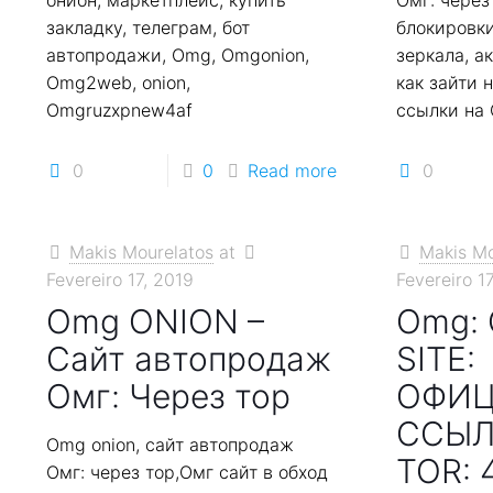
онион, маркетплейс, купить
Омг: через
закладку, телеграм, бот
блокировк
автопродажи, Omg, Omgonion,
зеркала, а
Omg2web, onion,
как зайти н
Omgruzxpnew4af
ссылки на
0
0
Read more
0
Makis Mourelatos
at
Makis Mo
Fevereiro 17, 2019
Fevereiro 1
Omg ONION –
Omg: 
Сайт автопродаж
SITE:
Омг: Через тор
ОФИЦ
ССЫЛ
Omg onion, сайт автопродаж
TOR: 
Омг: через тор,Омг сайт в обход