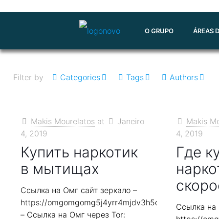
O GRUPO
ÁREAS 
Filter by
Categories
Tags
Authors
Makis Mourelatos
at
Janeiro
Makis Mo
4, 2019
4, 2019
Купить наркотик
Где к
в мытищах
нарко
скоро
Ссылка на Омг сайт зеркало –
https://omgomgomg5j4yrr4mjdv3h5c5xfvxtqqs2in7
Ссылка на 
– Ссылка на Омг через Tor: