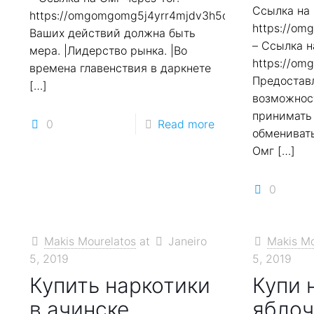
Ссылка на 
https://omgomgomg5j4yrr4mjdv3h5c5xfvxtqqs2in7
https://o
Ваших действий должна быть
– Ссылка н
мера. |Лидерство рынка. |Во
https://o
времена главенствия в даркнете
Предостав
[…]
возможнос
принимать
0
Read more
обменивать
Омг
[…]
0
Makis Mourelatos
at
Janeiro
Makis Mo
5, 2019
5, 2019
Купить наркотики
Купи 
в ачинске
яблоч