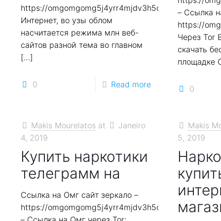
https://o
https://omgomgomg5j4yrr4mjdv3h5c5xfvxtqqs2in7
– Ссылка н
Интернет, во узы облом
https://o
насчитается режима млн веб-
Через Tor 
сайтов разной тема во главном
скачать бе
[…]
площадке 
0
Read more
0
Makis Mourelatos
at
Janeiro
Makis Mo
4, 2019
5, 2019
Купить наркотики
Нарко
телеграмм на
купит
интер
Ссылка на Омг сайт зеркало –
магаз
https://omgomgomg5j4yrr4mjdv3h5c5xfvxtqqs2in7
– Ссылка на Омг через Tor: