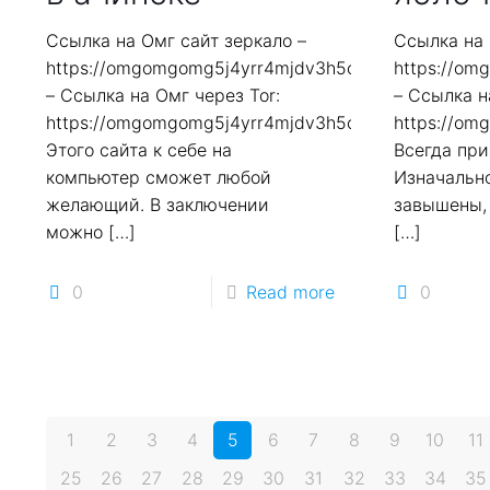
Ссылка на Омг сайт зеркало –
Ссылка на 
https://omgomgomg5j4yrr4mjdv3h5c5xfvxtqqs2in7
https://o
– Ссылка на Омг через Tor:
– Ссылка н
https://omgomgomg5j4yrr4mjdv3h5c5xfvxtqqs2in7
https://o
Этого сайта к себе на
Всегда при
компьютер сможет любой
Изначальн
желающий. В заключении
завышены, 
можно
[…]
[…]
0
Read more
0
1
2
3
4
5
6
7
8
9
10
11
25
26
27
28
29
30
31
32
33
34
35