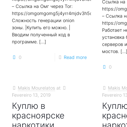
Ссылка на 
– Ссылка на Омг через Tor:
https://o
https://omgomgomg5j4yrr4mjdv3h5c5xfvxtqqs2in7
– Ссылка н
Сложность генерации onion
https://o
зоны. |Купить его можно. |
Работает н
Вводим полученный код в
установка 
программе.
[…]
серверов 
мостов.
[…
0
Read more
0
Makis Mourelatos
at
Makis Mo
Fevereiro 13, 2019
Fevereiro 1
Куплю в
Куплю
красноярске
красн
наркотики
нарко