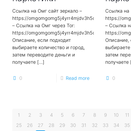
Ссылка на Омг сайт зеркало –
Ссылка на 
https://omgomgomg5j4yrr4mjdv3h5c5xfvxtqqs2in7
https://o
– Ссылка на Омг через Tor:
– Ссылка н
https://omgomgomg5j4yrr4mjdv3h5c5xfvxtqqs2in7
https://o
Описание, если подходит
Описание, 
выбираете количество и город,
выбираете 
затем переводите деньги и
затем пере
получаете
[…]
получаете
0
Read more
0
1
2
3
4
5
6
7
8
9
10
11
25
26
27
28
29
30
31
32
33
34
35