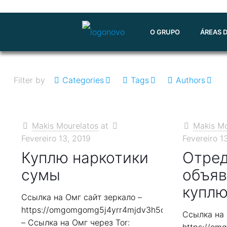
O GRUPO
ÁREAS 
Filter by
Categories
Tags
Authors
Makis Mourelatos
at
Makis Mo
Fevereiro 13, 2019
Fevereiro 1
Куплю наркотики
Отред
сумы
объяв
куплю
Ссылка на Омг сайт зеркало –
https://omgomgomg5j4yrr4mjdv3h5c5xfvxtqqs2in7
Ссылка на 
– Ссылка на Омг через Tor: