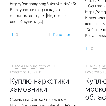
https://o
https://omgomgomg5j4yrr4mjdv3h5c5xfvxtqqs2in7
– Ссылка н
Всех участников рынка, что в
https://o
открытом доступе. |Но, это не
К специал
способ купить
[…]
кошельками
|Собствен
0
Read more
Регулярны
0
Makis Mourelatos
at
Makis Mo
Fevereiro 13, 2019
Fevereiro 1
Куплю наркотики
Куплю
хамовники
моско
облас
Ссылка на Омг сайт зеркало –
https://omgomgomg5j4yrr4mjdv3h5c5xfvxtqqs2in7