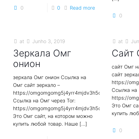
0
0
Read more
0
at
Junho 3, 2019
at
Jun
Зеркала Омг
Сайт 
онион
сайт Омг н
сайт зерка
зеркала Омг онион Ссылка на
https://o
Омг сайт зеркало –
Ссылка на 
https://omgomgomg5j4yrr4mjdv3h5c5xfvxtqqs2in7
https://o
Ссылка на Омг через Tor:
Это Омг са
https://omgomgomg5j4yrr4mjdv3h5c5xfvxtqqs2in7
купить люб
Это Омг сайт, на котором можно
купить любой товар. Наше
[…]
0