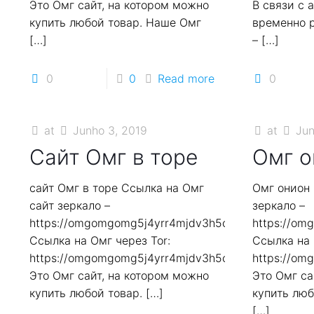
Это Омг сайт, на котором можно
В связи с 
купить любой товар. Наше Омг
временно р
[…]
–
[…]
0
0
Read more
0
at
Junho 3, 2019
at
Jun
Сайт Омг в торе
Омг о
сайт Омг в торе Ссылка на Омг
Омг онион 
сайт зеркало –
зеркало –
https://omgomgomg5j4yrr4mjdv3h5c5xfvxtqqs2in7
https://o
Ссылка на Омг через Tor:
Ссылка на 
https://omgomgomg5j4yrr4mjdv3h5c5xfvxtqqs2in7
https://o
Это Омг сайт, на котором можно
Это Омг са
купить любой товар.
[…]
купить люб
[…]