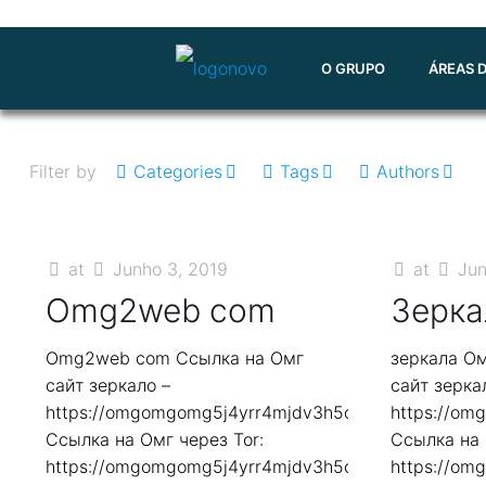
O GRUPO
ÁREAS 
Filter by
Categories
Tags
Authors
at
Junho 3, 2019
at
Jun
Omg2web com
Зерка
Omg2web com Ссылка на Омг
зеркала О
сайт зеркало –
сайт зерка
https://omgomgomg5j4yrr4mjdv3h5c5xfvxtqqs2in7
https://o
Ссылка на Омг через Tor:
Ссылка на 
https://omgomgomg5j4yrr4mjdv3h5c5xfvxtqqs2in7
https://o