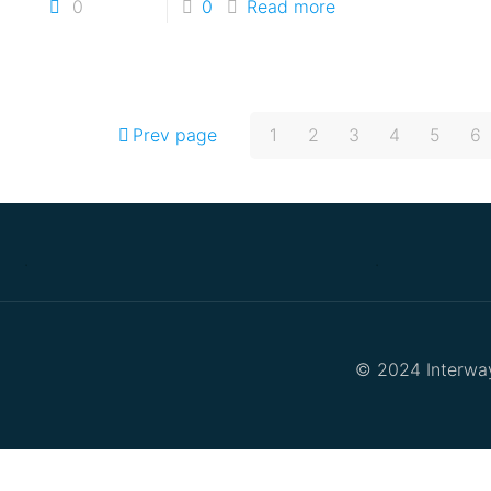
0
0
Read more
Prev page
1
2
3
4
5
6
.
.
© 2024 Interway 