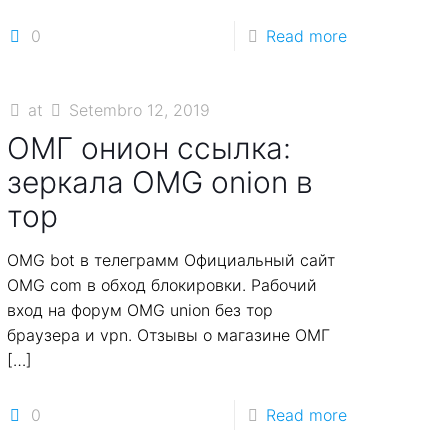
0
Read more
at
Setembro 12, 2019
ОМГ онион ссылка:
зеркала OMG onion в
тор
OMG bot в телеграмм Официальный сайт
OMG com в обход блокировки. Рабочий
вход на форум OMG union без тор
браузера и vpn. Отзывы о магазине ОМГ
[…]
0
Read more