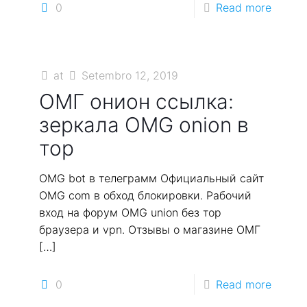
0
Read more
at
Setembro 12, 2019
ОМГ онион ссылка:
зеркала OMG onion в
тор
OMG bot в телеграмм Официальный сайт
OMG com в обход блокировки. Рабочий
вход на форум OMG union без тор
браузера и vpn. Отзывы о магазине ОМГ
[…]
0
Read more