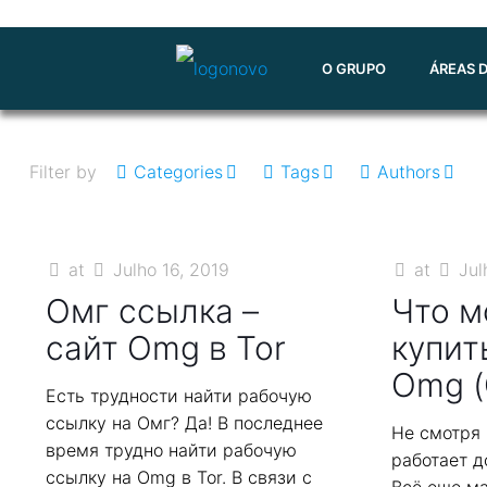
O GRUPO
ÁREAS 
Filter by
Categories
Tags
Authors
at
Julho 16, 2019
at
Jul
Омг ссылка –
Что 
сайт Omg в Tor
купит
Omg (
Есть трудности найти рабочую
ссылку на Омг? Да! В последнее
Не смотря 
время трудно найти рабочую
работает д
ссылку на Omg в Tor. В связи с