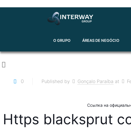
O GRUPO
ÁREAS DE NEGÓCIO
0
Published by
Gonçalo Paraíba
at
F
Ссылка на официаль
Https blacksprut 