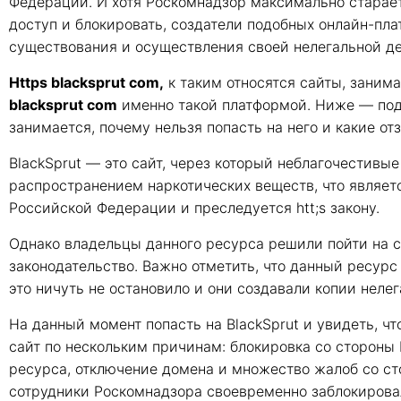
Федерации. И хотя Роскомнадзор максимально старает
доступ и блокировать, создатели подобных онлайн-пла
существования и осуществления своей нелегальной де
Https blacksprut com,
к таким относятся сайты, заним
blacksprut com
именно такой платформой. Ниже — подро
занимается, почему нельзя попасть на него и какие от
BlackSprut — это сайт, через который неблагочестив
распространением наркотических веществ, что являет
Российской Федерации и преследуется htt;s закону.
Однако владельцы данного ресурса решили пойти на с
законодательство. Важно отметить, что данный ресурс
это ничуть не остановило и они создавали копии нелег
На данный момент попасть на BlackSprut и увидеть, чт
сайт по нескольким причинам: блокировка со сторон
ресурса, отключение домена и множество жалоб со сто
сотрудники Роскомнадзора своевременно заблокирова