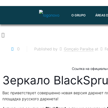
O GRUPO
ÁREAS 
0
Published by
Gonçalo Paraíba
at
F
Ссылка на официаль
Зеркало BlackSpru
Вас приветствует совершенно новая версия даркнет 
площадка русского даркнета!