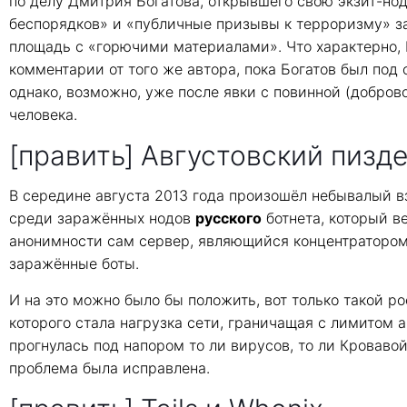
по делу Дмитрия Богатова, открывшего свою экзит-н
беспорядков» и «публичные призывы к терроризму» з
площадь с «горючими материалами». Что характерно, 
комментарии от того же автора, пока Богатов был под 
однако, возможно, уже после явки с повинной (добров
человека.
[править] Августовский пизд
В середине августа 2013 года произошёл небывалый вз
среди заражённых нодов
русского
ботнета, который в
анонимности сам сервер, являющийся концентратором б
заражённые боты.
И на это можно было бы положить, вот только такой р
которого стала нагрузка сети, граничащая с лимитом
прогнулась под напором то ли вирусов, то ли Кровавой 
проблема была исправлена.