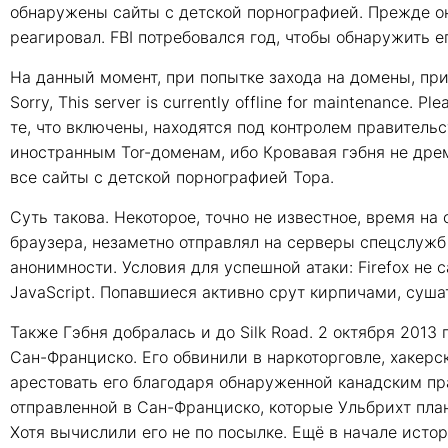
обнаружены сайты с детской порнографией. Прежде он
реагировал. FBI потребовался год, чтобы обнаружить 
На данный момент, при попытке захода на домены, при
Sorry, This server is currently offline for maintenance. 
те, что включены, находятся под контролем правительс
иностранным Tor-доменам, ибо Кровавая гэбня не дрем
все сайты с детской порнографией Тора.
Суть такова. Некоторое, точно не известное, время на
браузера, незаметно отправлял на серверы спецслужб
анонимности. Условия для успешной атаки: Firefox не
JavaScript. Попавшиеся активно срут кирпичами, суш
Также Гэбня добралась и до Silk Road. 2 октября 2013 
Сан-Франциско. Его обвинили в наркоторговле, хакерс
арестовать его благодаря обнаруженной канадским п
отправленной в Сан-Франциско, которые Ульбрихт план
Хотя вычислили его не по посылке. Ещё в начале исто