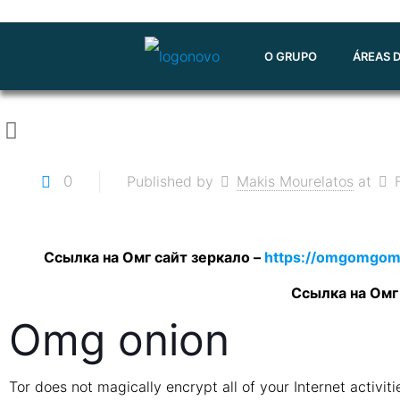
O GRUPO
ÁREAS 
0
Published by
Makis Mourelatos
at
Ссылка на Омг сайт зеркало –
https://omgomgom
Ссылка на Омг
Omg onion
Tor does not magically encrypt all of your Internet activi