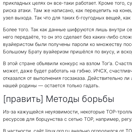
прикладных целях он все-таки работает. Кроме того,
риска атаки. Там же написано, как перецепить на кон
узел выхода. Так что для таких б-гоугодных вещей, как 
Более того. Так как данные шифруются лишь внутри се
него передаёте, то он это сделает без каких-либо сложн
вуайеристом были получены пароли ко множеству посо
Большому Брату вуайеризм пришёлся по вкусу, и вско
В этой стране объявили конкурс на взлом Tor’а. Cчастл
может, даже будет работать на гэбню. ИЧСХ, счастливч
отказался от выполнения госзаказа. Действительно л
нашей родины — остается только гадать.
[править] Методы борьбы
Из-за кажущейся неуязвимости, некоторые ТОР-тролли
ресурсов для борцунства с сетью ТОР, например, рег
В частности, сайт linux.org.ru анально огородился от