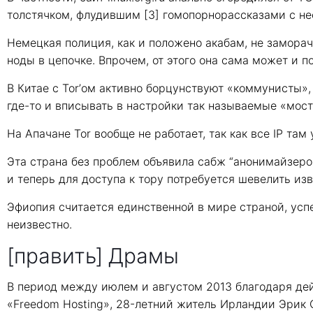
толстячком, флудившим [3] гомопорнорассказами с не
Немецкая полиция, как и положено акабам, не заморач
ноды в цепочке. Впрочем, от этого она сама может и п
В Китае с Tor’ом активно борцунствуют «коммунисты»,
где-то и вписывать в настройки так называемые «мост
На Апачане Tor вообще не работает, так как все IP там
Эта страна без проблем объявила сабж “анонимайзер
и теперь для доступа к тору потребуется шевелить и
Эфиопия считается единственной в мире страной, усп
неизвестно.
[править] Драмы
В период между июлем и августом 2013 благодаря де
«Freedom Hosting», 28-летний житель Ирландии Эрик О