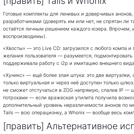
[править] Tails и Whonix
Готовые комплекты для ленивых и доверчивых анонов
разработчиками (доверять им или нет, не спрятан ли 
остаётся личным решением каждого юзера. Впрочем, и
воспроизводимы).
«Хвосты» — это Live CD: загрузился с любого компа и 
желания пользователя — разумеется, подмонтировать в
поддерживала работу с i2p и имитацию внешнего вида
«Хуникс» — ещё более злая штука: это две виртуалки,
только виртуальная и через неё доступен только шлюз
не сможет отстучаться в ZOG напрямую, спалив IP — ш
потрохами — если вражеская утилита получила возможн
дополнительный уровень неразличимости анонов по ме
Tails — всю операционку, а Whonix — вообще весь ком
[править] Альтернативное ис