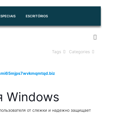
SPECIAIS
ESCRITÓRIOS
Tags
Categories
7smi65mjps7wvkmqmtqd.biz
ля Windows
пользователя от слежки и надежно защищает