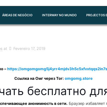
ÁREAS DE NEGÓCIO
INTERWAY NO MUNDO
PROJECTOS E
os
at
Fevereiro 17, 2019
ло –
https://omgomgomg5j4yrr4mjdv3h5c5xfvxtqqs2in
Ссылка на Омг через Tor:
omgomg.store
ачать бесплатно д
еспечивающее анонимность в сети.
Браузер избавляет 