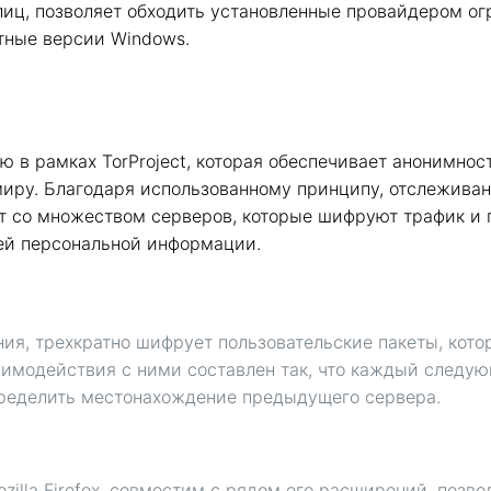
 лиц, позволяет обходить установленные провайдером о
тные версии Windows.
ю в рамках TorProject, которая обеспечивает анонимно
миру. Благодаря использованному принципу, отслежива
т со множеством серверов, которые шифруют трафик и
ей персональной информации.
ия, трехкратно шифрует пользовательские пакеты, кото
аимодействия с ними составлен так, что каждый след
ределить местонахождение предыдущего сервера.
Mozilla Firefox, совместим с рядом его расширений, по