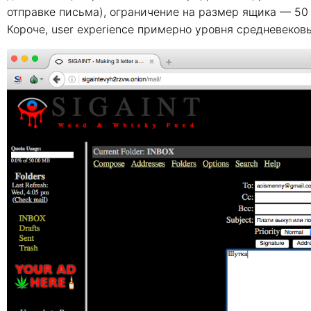
отправке письма), ограничение на размер ящика — 50
Короче, user experience примерно уровня средневеков