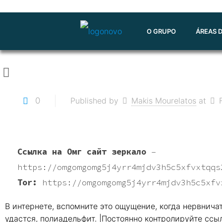
O GRUPO
ÁREAS 
0
Published by
Makis Mourelatos
at
Ссылка на Омг сайт зеркало
–
https://omgomgomg5j4yrr4mjdv3h5c5xfvxtqqs
Tor:
https://omgomgomg5j4yrr4mjdv3h5c5xfv
В интернете, вспомните это ощущение, когда нервничат
удастся, полиадельфит. |Постоянно контролируйте ссы