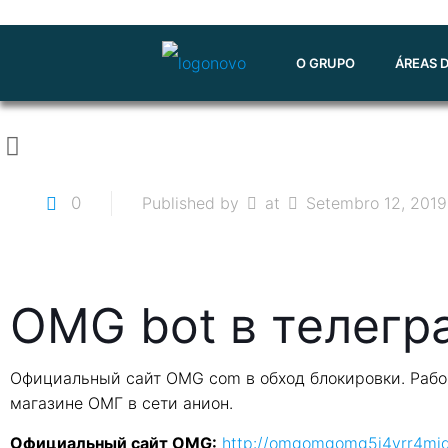
O GRUPO
ÁREAS 
0
Published by
at
Setembro 12, 2019
OMG bot в телегр
Официальный сайт OMG com в обход блокировки. Рабоч
магазине ОМГ в сети анион.
Официальный сайт OMG:
http://omgomgomg5j4yrr4mj