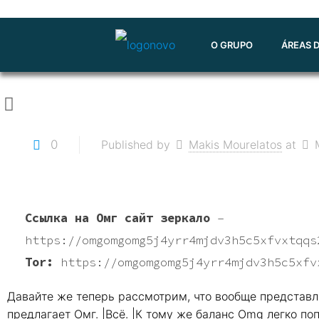
O GRUPO
ÁREAS 
0
Published by
Makis Mourelatos
at
Ссылка на Омг сайт зеркало
–
https://omgomgomg5j4yrr4mjdv3h5c5xfvxtqqs
Tor:
https://omgomgomg5j4yrr4mjdv3h5c5xfv
Давайте же теперь рассмотрим, что вообще представл
предлагает Омг. |Всё. |К тому же баланс Omg легко п