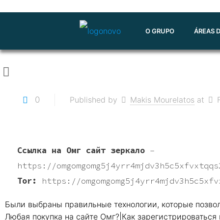
O GRUPO
ÁREAS 
0
Published by
Makis Mourelatos
at
Ссылка на Омг сайт зеркало
–
https://omgomgomg5j4yrr4mjdv3h5c5xfvxtqqs
Tor:
https://omgomgomg5j4yrr4mjdv3h5c5xfv
Были выбраны правильные технологии, которые позвол
Любая покупка на сайте Омг?|Как зарегистрироваться 