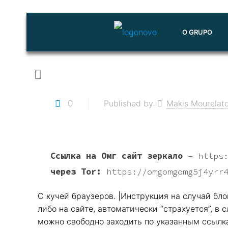
O GRUPO
0
Published by
Makis Mourelat
Ссылка на Омг сайт зеркало
–
https
через Tor:
https://omgomgomg5j4yrr
С кучей браузеров. |Инструкция на случай бло
либо на сайте, автоматически “страхуется”, 
можно свободно заходить по указанным ссылкам