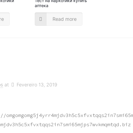
ркотики
Тест на наркотики купить
аптека
re
Read more
os
at
Fevereiro 13, 2019
://omgomgomg5j4yrr4mjdv3h5c5xfvxtqqs2in7smi65
4mjdv3h5c5xfvxtqqs2in7smi65mjps7wvkmqmtqd.biz