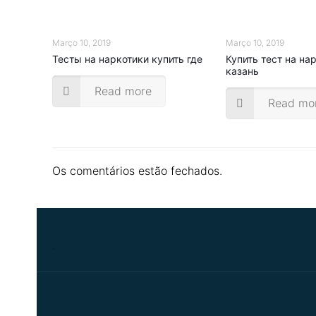
Março 10, 2019
Março 10, 2019
Тесты на наркотики купить где
Купить тест на на
казань
Read more
Read mo
Os comentários estão fechados.
.