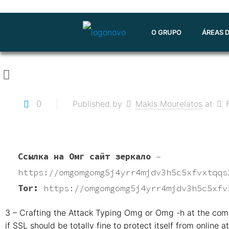
O GRUPO
ÁREAS 
0
Published by
Makis Mourelatos
at
Ссылка на Омг сайт зеркало
–
https://omgomgomg5j4yrr4mjdv3h5c5xfvxtqqs
Tor:
https://omgomgomg5j4yrr4mjdv3h5c5xfv
3 – Crafting the Attack Typing Omg or Omg -h at the comm
if SSL should be totally fine to protect itself from onl