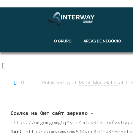
O GRUPO
ÁREAS DE NEGÓCIO
0
Published by
Makis Mourelatos
at
Ссылка на Омг сайт зеркало
–
https://omgomgomg5j4yrr4mjdv3h5c5xfvxtqqs
Tor:
https://omgomgomg5j4yrr4mjdv3h5c5xfv