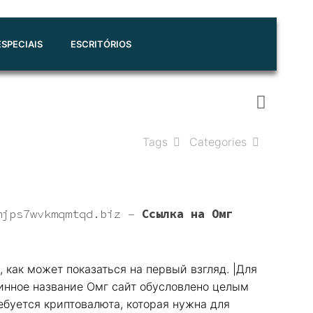
SPECIAIS
ESCRITÓRIOS
Tags
Categories
mjps7wvkmqmtqd.biz
–
Ссылка на Омг
 как может показаться на первый взгляд. |Для
длинное название Омг сайт обусловлено целым
ебуется криптовалюта, которая нужна для