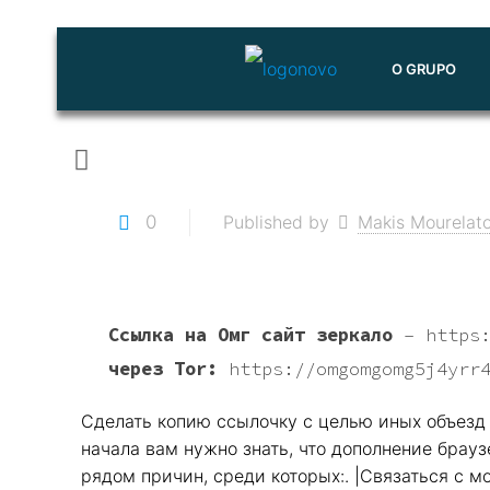
O GRUPO
0
Published by
Makis Mourelat
Ссылка на Омг сайт зеркало
–
https
через Tor:
https://omgomgomg5j4yrr
Сделать копию ссылочку с целью иных объезд р
начала вам нужно знать, что дополнение брауз
рядом причин, среди которых:. |Связаться с 