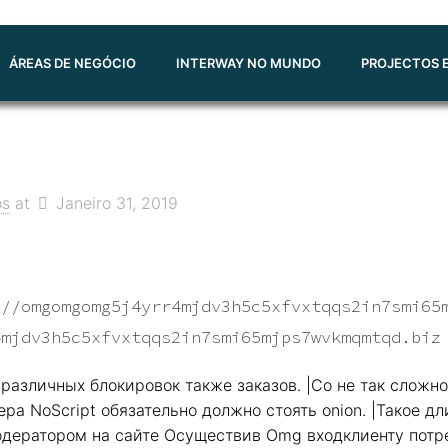
ÁREAS DE NEGÓCIO
INTERWAY NO MUNDO
PROJECTOS E
os
at
Janeiro 31, 2019
://omgomgomg5j4yrr4mjdv3h5c5xfvxtqqs2in7smi65
4mjdv3h5c5xfvxtqqs2in7smi65mjps7wvkmqmtqd.biz
азличных блокировок также заказов. |Со не так сложно,
ера NoScript обязательно должно стоять onion. |Такое 
модератором на сайте Осуществив Omg входклиенту потр