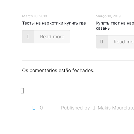
Março 10, 2019
Março 10, 2019
Тесты на наркотики купить где
Купить тест на на
казань
Read more
Read mo
Os comentários estão fechados.
0
Published by
Makis Mourelat