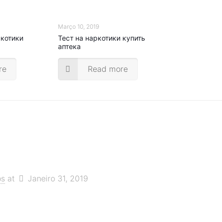
Março 10, 2019
ркотики
Тест на наркотики купить
аптека
re
Read more
os
at
Janeiro 31, 2019