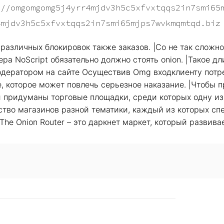
://omgomgomg5j4yrr4mjdv3h5c5xfvxtqqs2in7smi65
4mjdv3h5c5xfvxtqqs2in7smi65mjps7wvkmqmtqd.biz
азличных блокировок также заказов. |Со не так сложно,
ера NoScript обязательно должно стоять onion. |Такое 
модератором на сайте Осуществив Omg входклиенту потр
е, которое может повлечь серьезное наказание. |Чтобы 
ли придуманы торговые площадки, среди которых одну 
ество магазинов разной тематики, каждый из которых сп
The Onion Router – это даркнет маркет, который разви