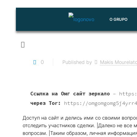
O GRUPO
0
Published by
Makis Mourelat
Ссылка на Омг сайт зеркало
–
https
через Tor:
https://omgomgomg5j4yrr
Доступ на сайт и делись ими со своими вопро
отследить участников сделки. |Далеко не все
вопросам. |Таким образом, личная информаци