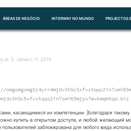
ÁREAS DE NEGÓCIO
INTERWAY NO MUNDO
PROJECTOS E
os
at
Janeiro 11, 2019
://omgomgomg5j4yrr4mjdv3h5c5xfvxtqqs2in7smi65
4mjdv3h5c5xfvxtqqs2in7smi65mjps7wvkmqmtqd.biz
сами, касающимися их компетенции. |Благодаря такому
 можно купить в открытом доступе, и любой желающий 
я пользователей заблокирована для любого вида исполь