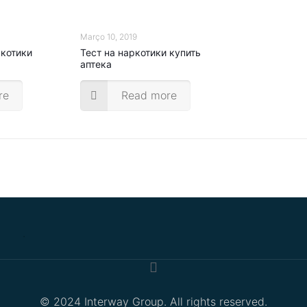
Março 10, 2019
ркотики
Тест на наркотики купить
аптека
re
Read more
.
© 2024 Interway Group. All rights reserved.