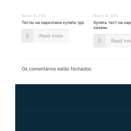
Março 10, 2019
Março 10, 2019
Тесты на наркотики купить где
Купить тест на на
казань
Read more
Read mo
Os comentários estão fechados.
.