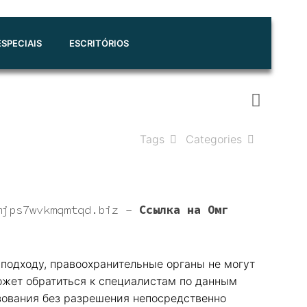
SPECIAIS
ESCRITÓRIOS
Tags
Categories
mjps7wvkmqmtqd.biz
–
Ссылка на Омг
 подходу, правоохранительные органы не могут
может обратиться к специалистам по данным
зования без разрешения непосредственно