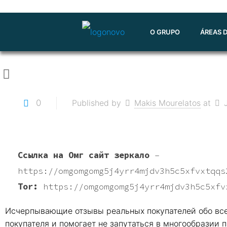
O GRUPO
ÁREAS 
0
Published by
Makis Mourelatos
at
Ссылка на Омг сайт зеркало
–
https://omgomgomg5j4yrr4mjdv3h5c5xfvxtqqs
Tor:
https://omgomgomg5j4yrr4mjdv3h5c5xfv
Исчерпывающие отзывы реальных покупателей обо всех
покупателя и помогает не запутаться в многообразии п