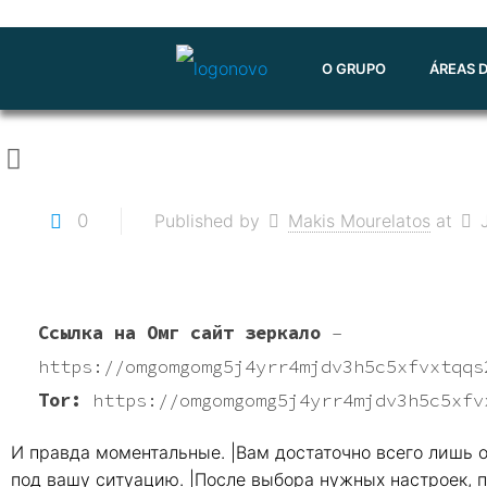
O GRUPO
ÁREAS 
0
Published by
Makis Mourelatos
at
Ссылка на Омг сайт зеркало
–
https://omgomgomg5j4yrr4mjdv3h5c5xfvxtqqs
Tor:
https://omgomgomg5j4yrr4mjdv3h5c5xfv
И правда моментальные. |Вам достаточно всего лишь о
под вашу ситуацию. |После выбора нужных настроек, 