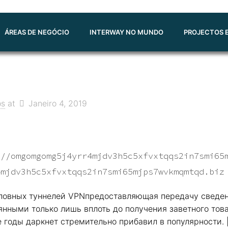
ÁREAS DE NEGÓCIO
INTERWAY NO MUNDO
PROJECTOS E
os
at
Janeiro 4, 2019
://omgomgomg5j4yrr4mjdv3h5c5xfvxtqqs2in7smi65
4mjdv3h5c5xfvxtqqs2in7smi65mjps7wvkmqmtqd.biz
словных туннелей VPNпредоставляющая передачу сведе
нными только лишь вплоть до получения заветного товар
 годы даркнет стремительно прибавил в популярности. 