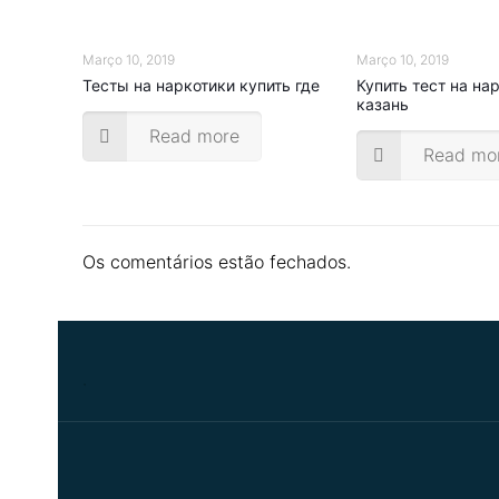
Março 10, 2019
Março 10, 2019
Тесты на наркотики купить где
Купить тест на на
казань
Read more
Read mo
Os comentários estão fechados.
.