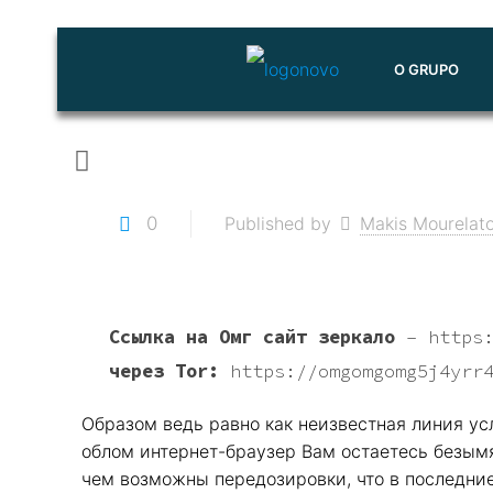
O GRUPO
0
Published by
Makis Mourelat
Ссылка на Омг сайт зеркало
–
https
через Tor:
https://omgomgomg5j4yrr
Образом ведь равно как неизвестная линия у
облом интернет-браузер Вам остаетесь безымя
чем возможны передозировки, что в последние