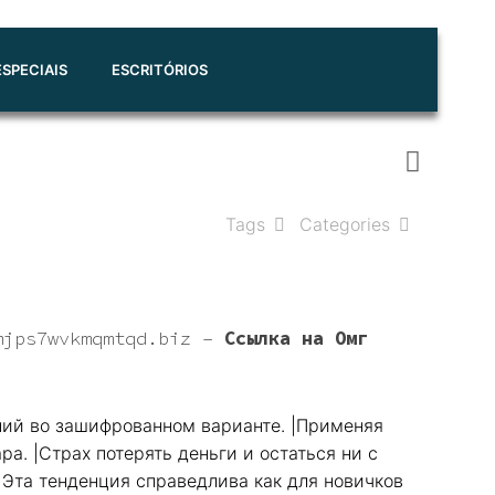
SPECIAIS
ESCRITÓRIOS
Tags
Categories
mjps7wvkmqmtqd.biz
–
Ссылка на Омг
ний во зашифрованном варианте. |Применяя
а. |Страх потерять деньги и остаться ни с
|Эта тенденция справедлива как для новичков