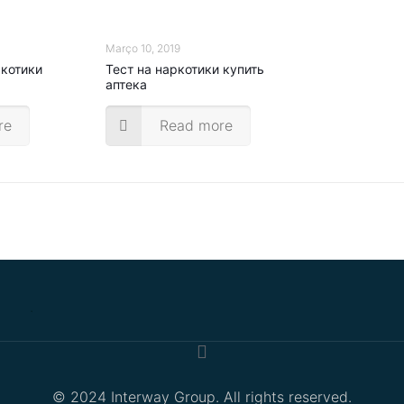
Março 10, 2019
ркотики
Тест на наркотики купить
аптека
re
Read more
.
© 2024 Interway Group. All rights reserved.