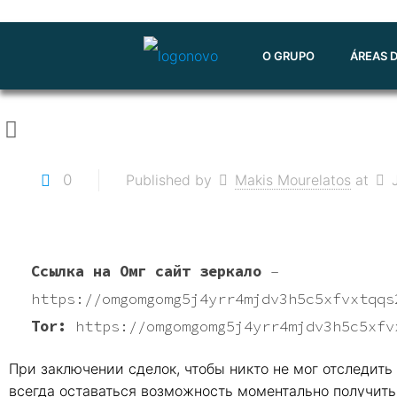
O GRUPO
ÁREAS 
0
Published by
Makis Mourelatos
at
Ссылка на Омг сайт зеркало
–
https://omgomgomg5j4yrr4mjdv3h5c5xfvxtqqs
Tor:
https://omgomgomg5j4yrr4mjdv3h5c5xfv
При заключении сделок, чтобы никто не мог отследить
всегда оставаться возможность моментально получить