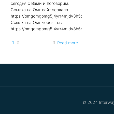
сегодня с Вами и поговорим.
Ссылка на Омг сайт зеркало -
https://omgomgomg5j4yrr4mjdv3h5c5xfvxtqqs2in7
Ссылка на Омг через Tor:
https://omgomgomg5j4yrr4mjdv3h5c5xfvxtqqs2in7
0
Read more
.
.
© 2024 Interway 