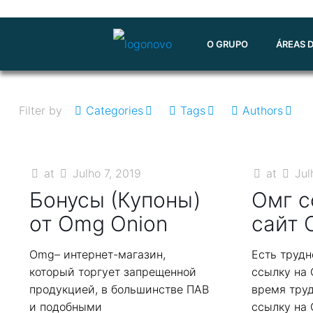
O GRUPO
ÁREAS 
Filter by
Categories
Tags
Authors
at
Julho 7, 2019
at
Jul
Бонусы (Купоны)
Омг с
от Omg Onion
сайт 
Omg– интернет-магазин,
Есть трудн
который торгует запрещенной
ссылку на 
продукцией, в большинстве ПАВ
время тру
и подобными
ссылку на 