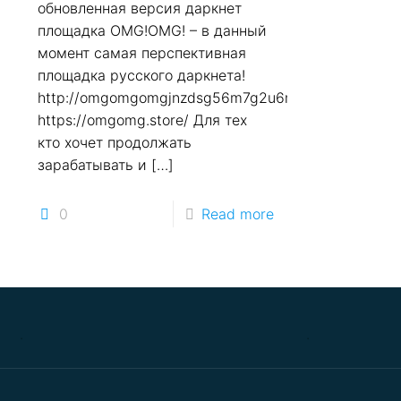
обновленная версия даркнет
площадка OMG!OMG! – в данный
момент самая перспективная
площадка русского даркнета!
http://omgomgomgjnzdsg56m7g2u6nhhpexn7e6qrlpz
https://omgomg.store/ Для тех
кто хочет продолжать
зарабатывать и
[…]
0
Read more
.
.