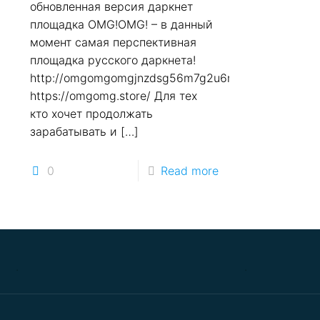
обновленная версия даркнет
площадка OMG!OMG! – в данный
момент самая перспективная
площадка русского даркнета!
http://omgomgomgjnzdsg56m7g2u6nhhpexn7e6qrlpz
https://omgomg.store/ Для тех
кто хочет продолжать
зарабатывать и
[…]
0
Read more
.
.