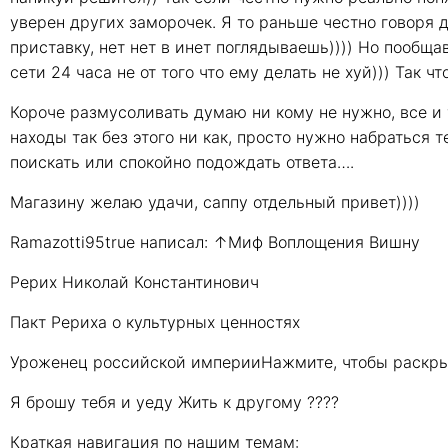
уверен других заморочек. Я то раньше честно говоря 
приставку, нет нет в инет поглядываешь)))) Но пообщав
сети 24 часа не от того что ему делать не хуй))) Так ч
Короче размусоливать думаю ни кому не нужно, все и 
находы так без этого ни как, просто нужно набраться 
поискать или спокойно подождать ответа….
Магазину желаю удачи, саппу отдельный привет))))
Ramazotti95true написал: ↑Миф Воплощения Вишну
Рерих Николай Константинович
Пакт Рериха о культурных ценностях
Уроженец российской империиНажмите, чтобы раскр
Я брошу тебя и уеду Жить к другому ????
Краткая навигация по нашим темам: