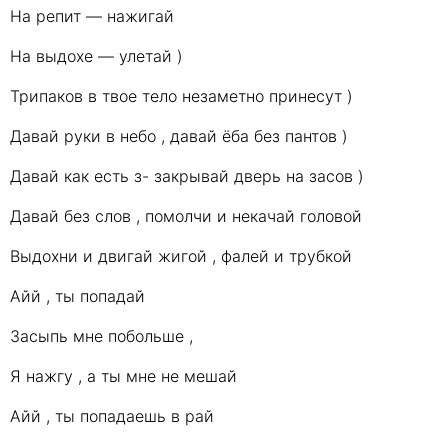
На репит — нажигай
На выдохе — улетай )
Трипаков в твое тело незаметно принесут )
Давай руки в небо , давай ёба без пантов )
Давай как есть з- закрывай дверь на засов )
Давай без слов , помолчи и некачай головой
Выдохни и двигай жигой , фалей и трубкой
Айй , ты попадай
Засыпь мне побольше ,
Я нажгу , а ты мне не мешай
Айй , ты попадаешь в рай