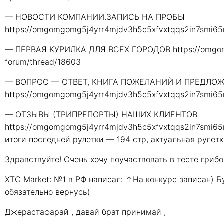
— НОВОСТИ КОМПАНИИ.ЗАПИСЬ НА ПРОБЫ
https://omgomgomg5j4yrr4mjdv3h5c5xfvxtqqs2in7smi65
— ПЕРВАЯ КУРИЛКА ДЛЯ ВСЕХ ГОРОДОВ https://omgom
forum/thread/18603
— ВОПРОС — ОТВЕТ, КНИГА ПОЖЕЛАНИЙ И ПРЕДЛО
https://omgomgomg5j4yrr4mjdv3h5c5xfvxtqqs2in7smi65
— ОТЗЫВЫ (ТРИПРЕПОРТЫ) НАШИХ КЛИЕНТОВ
https://omgomgomg5j4yrr4mjdv3h5c5xfvxtqqs2in7smi65
итоги последней рулетки — 194 стр, актуальная рулетк
Здравствуйте! Очень хочу поучаствовать в тесте грибо
XTC Market: №1 в РФ написал: ↑На конкурс записан)
обязательно вернусь)
Джерастафарай , давай брат принимай ,