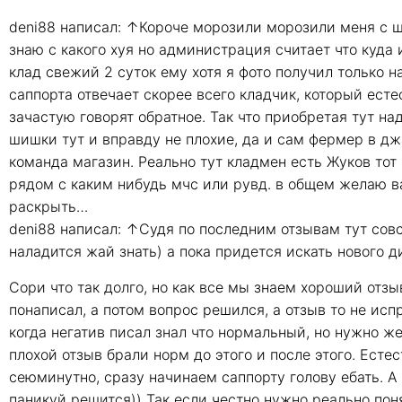
deni88 написал: ↑Короче морозили морозили меня с ши
знаю с какого хуя но администрация считает что куда 
клад свежий 2 суток ему хотя я фото получил только н
саппорта отвечает скорее всего кладчик, который есте
зачастую говорят обратное. Так что приобретая тут на
шишки тут и вправду не плохие, да и сам фермер в д
команда магазин. Реально тут кладмен есть Жуков тот
рядом с каким нибудь мчс или рувд. в общем желаю 
раскрыть…
deni88 написал: ↑Судя по последним отзывам тут сов
наладится жай знать) а пока придется искать нового
Сори что так долго, но как все мы знаем хороший отзыв
понаписал, а потом вопрос решился, а отзыв то не исп
когда негатив писал знал что нормальный, но нужно ж
плохой отзыв брали норм до этого и после этого. Естес
сеюминутно, сразу начинаем саппорту голову ебать. А 
паникуй решится)) Так если честно нужно реально поня