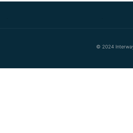
.
.
© 2024 Interway 