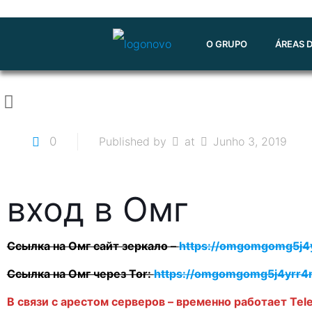
O GRUPO
ÁREAS 
0
Published by
at
Junho 3, 2019
вход в Омг
Ссылка на Омг сайт зеркало –
https://omgomgomg5j4
Ссылка на Омг через Tor:
https://omgomgomg5j4yrr4
В связи с арестом серверов – временно работает Tel