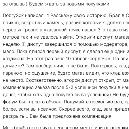
за отзывы) Будем ждать за новыми покупками
DobrySok написал: ↑Расскажу свою историю. Брал в С
прикоп, секретный камень, разбив который я должен б
перерыл, ровно в указанной точке нашел 3гр гаша в и
метров так и не удалось найти. Открыли диспут, магаз
неделю (!) диспут завершился с помощью модератора, и
мало. Пока длился первый диспут, я сделал еще один з
кладмена. На этот раз взял 10 таблов-сердечек. По оп
думаете? Там вообще ничего не было. Повторюсь, клад
параною, но ощущение, будто магаз видит, что клад вз
на место. Соответственно, второй диспут открыт, от
компенсацию заказа после 5-й успешной покупки в наш
денег, чтобы хоть одна покупка была успешной) Не буд
форум был просто обязан. Подумайте несколько раз, п
более, если вы новичок. Скорее всего, клад вам прид
раскрыть… Вам была предложена компенсация
Меф бомба,вес с чуть перевесом место изи от покупки