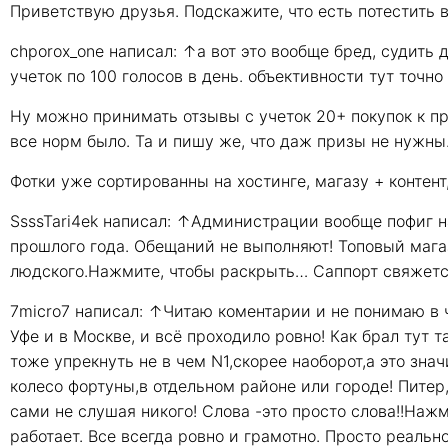
Приветствую друзья. Подскажите, что есть потестить 
chporox_one написал: ↑а вот это вообще бред, судить
учеток по 100 голосов в день. объективности тут точ
Ну можно принимать отзывы с учеток 20+ покупок к п
все норм было. Та и пишу же, что даж призы не нужны
Фотки уже сортированны на хостинге, магазу + контент
SsssTari4ek написал: ↑Администрации вообще пофиг на
прошлого года. Обещаний не выполняют! Топовый мага
людского.Нажмите, чтобы раскрыть… Саппорт свяжетс
7micro7 написал: ↑Читаю коментарии и не понимаю в ч
Уфе и в Москве, и всё проходило ровно! Как брал тут
тоже упрекнуть не в чем N1,скорее наоборот,а это зна
колесо фортуны,в отдельном районе или городе! Питер,
сами не слушая никого! Слова -это просто слова!!На
работает. Все всегда ровно и грамотно. Просто реаль