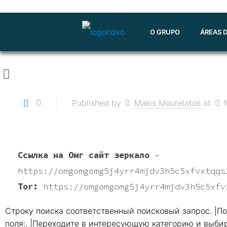
O GRUPO
ÁREAS 
0
Published by
Makis Mourelatos
at
Ссылка на Омг сайт зеркало
–
https://omgomgomg5j4yrr4mjdv3h5c5xfvxtqqs
Tor:
https://omgomgomg5j4yrr4mjdv3h5c5xfv
Строку поиска соответственный поисковый запрос. |П
поля:. |Переходите в интересующую категорию и выбир