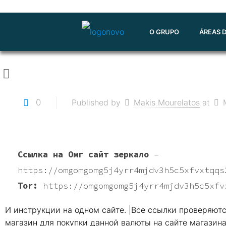
O GRUPO
ÁREAS 
0
Published by
Makis Mourelatos
at
Ссылка на Омг сайт зеркало
–
https://omgomgomg5j4yrr4mjdv3h5c5xfvxtqqs
Tor:
https://omgomgomg5j4yrr4mjdv3h5c5xfv
И инструкции на одном сайте. |Все ссылки проверяют
магазин для покупки данной валюты на сайте магазина