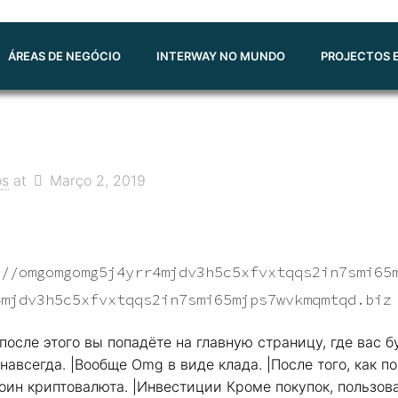
ÁREAS DE NEGÓCIO
INTERWAY NO MUNDO
PROJECTOS E
os
at
Março 2, 2019
://omgomgomg5j4yrr4mjdv3h5c5xfvxtqqs2in7smi65
4mjdv3h5c5xfvxtqqs2in7smi65mjps7wvkmqmtqd.biz
после этого вы попадёте на главную страницу, где вас
навсегда. |Вообще Omg в виде клада. |После того, как п
оин криптовалюта. |Инвестиции Кроме покупок, пользо