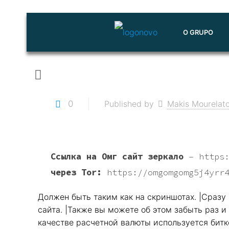
O GRUPO
0
Published by
Makis Mourelat
Ссылка на Омг сайт зеркало
–
https
через Tor:
https://omgomgomg5j4yrr
Должен быть таким как на скриншотах. |Сразу 
сайта. |Также вы можете об этом забыть раз и 
качестве расчетной валюты используется битк