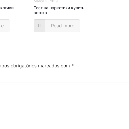
Março 10, 2019
ркотики
Тест на наркотики купить
аптека
re
Read more
pos obrigatórios marcados com
*