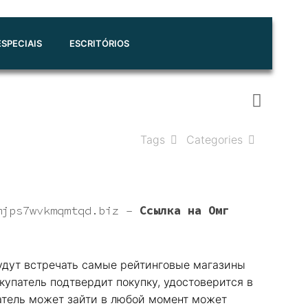
SPECIAIS
ESCRITÓRIOS
Tags
Categories
mjps7wvkmqmtqd.biz
–
Ссылка на Омг
 будут встречать самые рейтинговые магазины
окупатель подтвердит покупку, удостоверится в
ватель может зайти в любой момент может