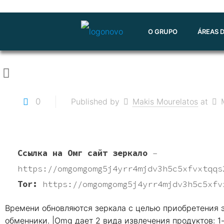
O GRUPO
ÁREAS 
0
Published by
Makis Mourelatos
at
Ссылка на Омг сайт зеркало
–
https://omgomgomg5j4yrr4mjdv3h5c5xfvxtqqs
Tor:
https://omgomgomg5j4yrr4mjdv3h5c5xfv
Времени обновляются зеркала с целью приобретения 
обменники. |Omg дает 2 вида извлечения продуктов: 1-