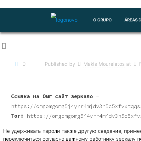
O GRUPO
ÁREAS 
0
Published by
Makis Mourelatos
at
Ссылка на Омг сайт зеркало
–
https://omgomgomg5j4yrr4mjdv3h5c5xfvxtqqs
Tor:
https://omgomgomg5j4yrr4mjdv3h5c5xfv
Не удерживать пароли также другую сведение, приме
переключиться согласно важному работнику зеркалу 