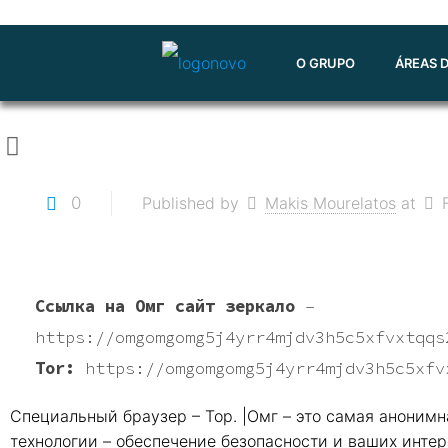
O GRUPO
ÁREAS 
0
Published by
Makis Mourelatos
at
Ссылка на Омг сайт зеркало
–
https://omgomgomg5j4yrr4mjdv3h5c5xfvxtqqs
Tor:
https://omgomgomg5j4yrr4mjdv3h5c5xfv
Специальный браузер – Тор. |Омг – это самая анонимн
технологии – обеспечение безопасности и ваших интер