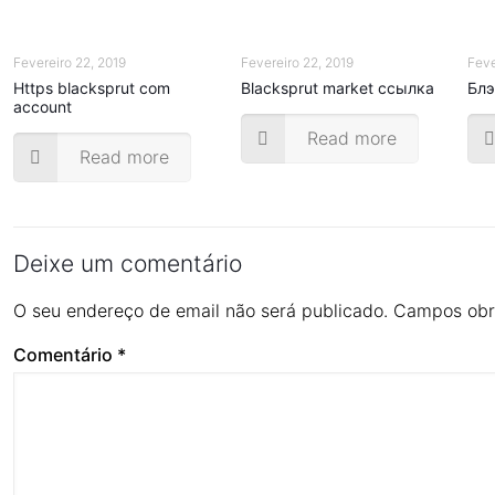
Fevereiro 22, 2019
Fevereiro 22, 2019
Feve
Https blacksprut com
Blacksprut market ссылка
Блэ
account
Read more
Read more
Deixe um comentário
O seu endereço de email não será publicado.
Campos obr
Comentário
*