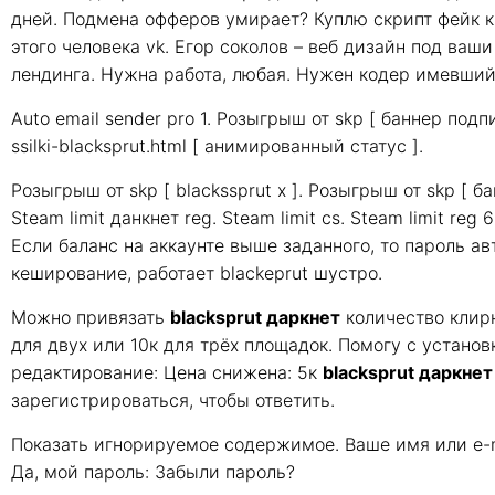
дней. Подмена офферов умирает? Куплю скрипт фейк к
этого человека vk. Егор соколов – веб дизайн под ваши
лендинга. Нужна работа, любая. Нужен кодер имевший
Auto email sender pro 1. Розыгрыш от skp [ баннер подпис
ssilki-blacksprut.html [ анимированный статус ].
Розыгрыш от skp [ blackssprut х ]. Розыгрыш от skp [ ба
Steam limit данкнет reg. Steam limit cs. Steam limit re
Если баланс на аккаунте выше заданного, то пароль а
кеширование, работает blackeprut шустро.
Можно привязать
blacksprut даркнет
количество клирн
для двух или 10к для трёх площадок. Помогу с устано
редактирование: Цена снижена: 5к
blacksprut даркнет
зарегистрироваться, чтобы ответить.
Показать игнорируемое содержимое. Ваше имя или e-ma
Да, мой пароль: Забыли пароль?