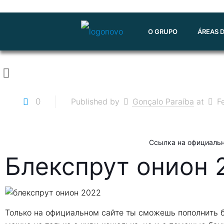
O GRUPO
ÁREAS 
0
Published by
Gonçalo Paraíba
at
F
Ссылка на официаль
Блекспрут онион 
Только на официальном сайте ты сможешь пополнить б