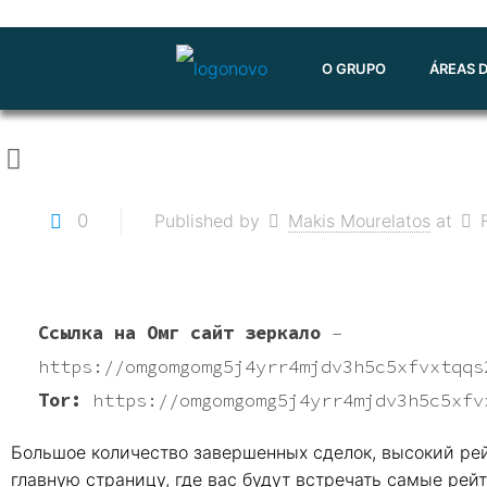
O GRUPO
ÁREAS 
0
Published by
Makis Mourelatos
at
Ссылка на Омг сайт зеркало
–
https://omgomgomg5j4yrr4mjdv3h5c5xfvxtqqs
Tor:
https://omgomgomg5j4yrr4mjdv3h5c5xfv
Большое количество завершенных сделок, высокий рейт
главную страницу, где вас будут встречать самые рейт